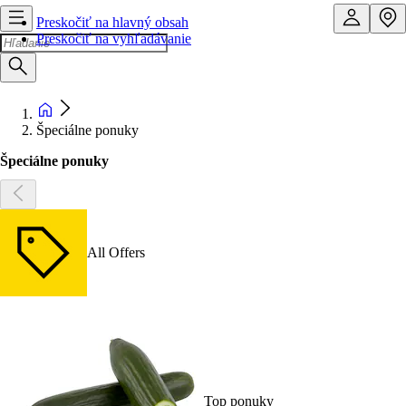
Preskočiť na hlavný obsah
Preskočiť na vyhľadávanie
Špeciálne ponuky
Špeciálne ponuky
All Offers
Top ponuky