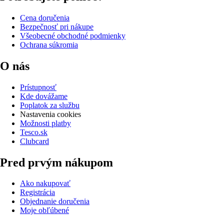
Cena doručenia
Bezpečnosť pri nákupe
Všeobecné obchodné podmienky
Ochrana súkromia
O nás
Prístupnosť
Kde dovážame
Poplatok za službu
Nastavenia cookies
Možnosti platby
Tesco.sk
Clubcard
Pred prvým nákupom
Ako nakupovať
Registrácia
Objednanie doručenia
Moje obľúbené