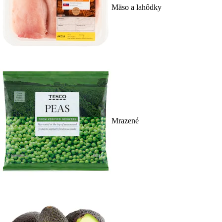
Mäso a lahôdky
Mrazené