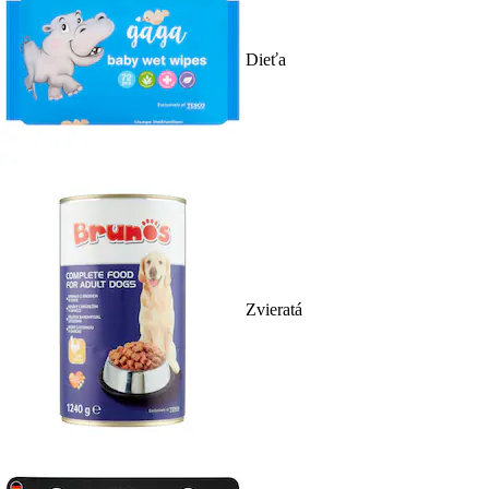
Dieťa
Zvieratá