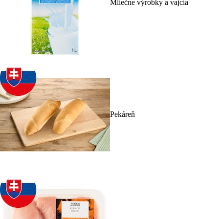
Mliečne výrobky a vajcia
Pekáreň