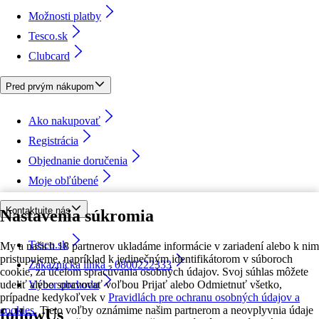
Možnosti platby
Tesco.sk
Clubcard
Pred prvým nákupom
Ako nakupovať
Registrácia
Objednanie doručenia
Moje obľúbené
Kontaktujte nás
Nastavenia súkromia
Tesco.sk
My a našich 18 partnerov ukladáme informácie v zariadení alebo k nim
pristupujeme, napríklad k jedinečným identifikátorom v súboroch
Zákaznícka linka - 0800222333
cookie, za účelom spracúvania osobných údajov. Svoj súhlas môžete
udeliť alebo spravovať voľbou Prijať alebo Odmietnuť všetko,
Výber obchodu
prípadne kedykoľvek v
Pravidlách pre ochranu osobných údajov a
cookies.
Tieto voľby oznámime našim partnerom a neovplyvnia údaje
followUs