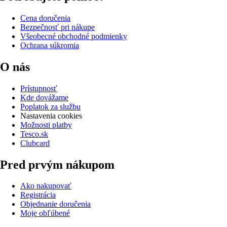
Cena doručenia
Bezpečnosť pri nákupe
Všeobecné obchodné podmienky
Ochrana súkromia
O nás
Prístupnosť
Kde dovážame
Poplatok za službu
Nastavenia cookies
Možnosti platby
Tesco.sk
Clubcard
Pred prvým nákupom
Ako nakupovať
Registrácia
Objednanie doručenia
Moje obľúbené