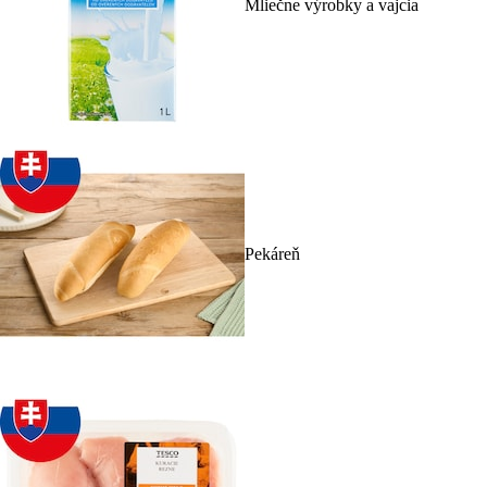
Mliečne výrobky a vajcia
Pekáreň