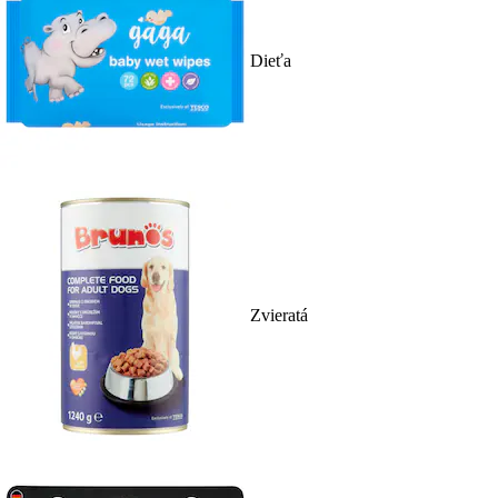
Dieťa
Zvieratá