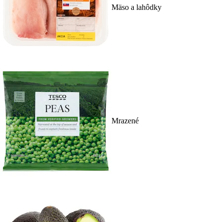
Mäso a lahôdky
Mrazené