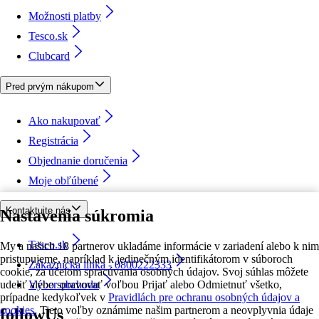
Možnosti platby
Tesco.sk
Clubcard
Pred prvým nákupom
Ako nakupovať
Registrácia
Objednanie doručenia
Moje obľúbené
Kontaktujte nás
Nastavenia súkromia
Tesco.sk
My a našich 18 partnerov ukladáme informácie v zariadení alebo k nim
pristupujeme, napríklad k jedinečným identifikátorom v súboroch
Zákaznícka linka - 0800222333
cookie, za účelom spracúvania osobných údajov. Svoj súhlas môžete
udeliť alebo spravovať voľbou Prijať alebo Odmietnuť všetko,
Výber obchodu
prípadne kedykoľvek v
Pravidlách pre ochranu osobných údajov a
cookies.
Tieto voľby oznámime našim partnerom a neovplyvnia údaje
followUs