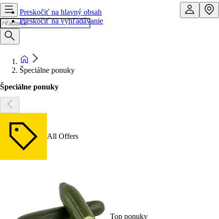
Preskočiť na hlavný obsah
Preskočiť na vyhľadávanie
Špeciálne ponuky
Špeciálne ponuky
All Offers
Top ponuky