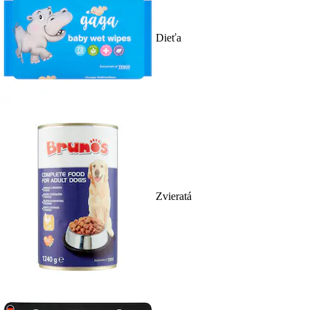
Dieťa
Zvieratá