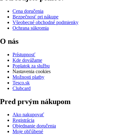
Cena doručenia
Bezpečnosť pri nákupe
Všeobecné obchodné podmienky
Ochrana súkromia
O nás
Prístupnosť
Kde dovážame
Poplatok za službu
Nastavenia cookies
Možnosti platby
Tesco.sk
Clubcard
Pred prvým nákupom
Ako nakupovať
Registrácia
Objednanie doručenia
Moje obľúbené