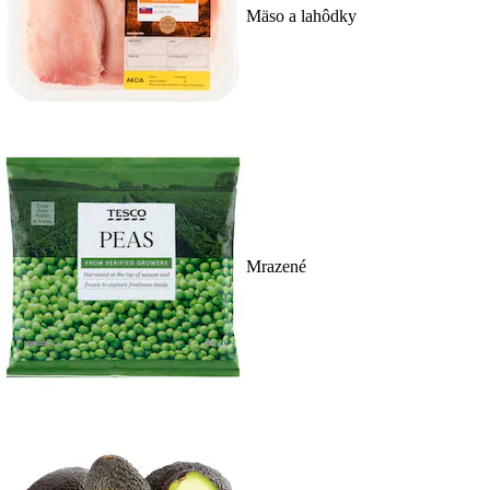
Mäso a lahôdky
Mrazené