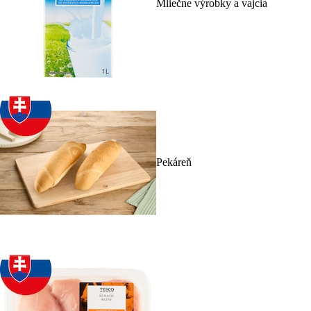
Mliečne výrobky a vajcia
Pekáreň