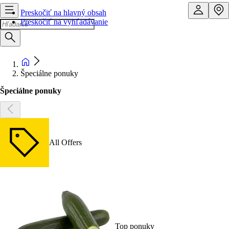
Preskočiť na hlavný obsah
Preskočiť na vyhľadávanie
Špeciálne ponuky
Špeciálne ponuky
All Offers
Top ponuky