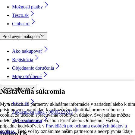
Možnosti platby
Tesco.sk
Clubcard
Pred prvým nákupom
Ako nakupovať
Registrácia
Objednanie doručenia
Moje obľúbené
Kontaktujte nás
Nastavenia súkromia
Tesco.sk
My a našich 18 partnerov ukladáme informácie v zariadení alebo k nim
pristupujeme, napríklad k jedinečným identifikátorom v súboroch
Zákaznícka linka - 0800222333
cookie, za účelom spracúvania osobných údajov. Svoj súhlas môžete
udeliť alebo spravovať voľbou Prijať alebo Odmietnuť všetko,
Výber obchodu
prípadne kedykoľvek v
Pravidlách pre ochranu osobných údajov a
cookies.
Tieto voľby oznámime našim partnerom a neovplyvnia údaje
followUs