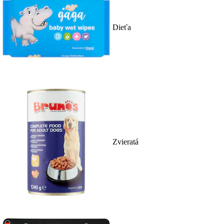
Dieťa
Zvieratá