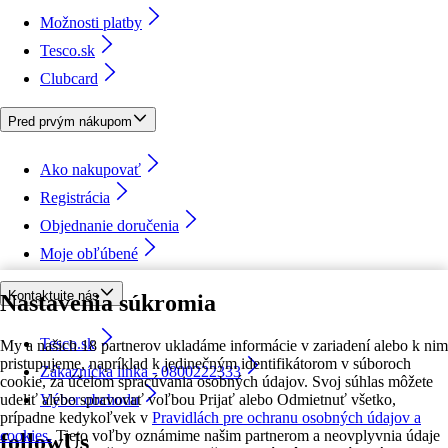
Možnosti platby
Tesco.sk
Clubcard
Pred prvým nákupom
Ako nakupovať
Registrácia
Objednanie doručenia
Moje obľúbené
Kontaktujte nás
Nastavenia súkromia
Tesco.sk
My a našich 18 partnerov ukladáme informácie v zariadení alebo k nim
pristupujeme, napríklad k jedinečným identifikátorom v súboroch
Zákaznícka linka - 0800222333
cookie, za účelom spracúvania osobných údajov. Svoj súhlas môžete
udeliť alebo spravovať voľbou Prijať alebo Odmietnuť všetko,
Výber obchodu
prípadne kedykoľvek v
Pravidlách pre ochranu osobných údajov a
cookies.
Tieto voľby oznámime našim partnerom a neovplyvnia údaje
followUs