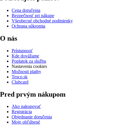
Cena doručenia
Bezpečnosť pri nákupe
Všeobecné obchodné podmienky
Ochrana súkromia
O nás
Prístupnosť
Kde dovážame
Poplatok za službu
Nastavenia cookies
Možnosti platby
Tesco.sk
Clubcard
Pred prvým nákupom
Ako nakupovať
Registrácia
Objednanie doručenia
Moje obľúbené