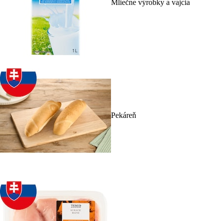
Mliečne výrobky a vajcia
Pekáreň