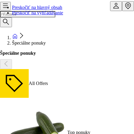
Preskočiť na hlavný obsah
Preskočiť na vyhľadávanie
Špeciálne ponuky
Špeciálne ponuky
All Offers
Top ponuky