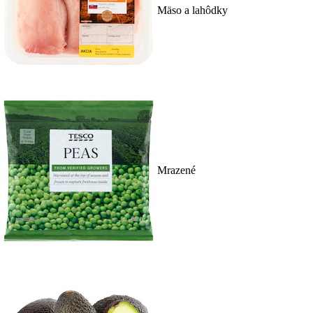
Mäso a lahôdky
Mrazené