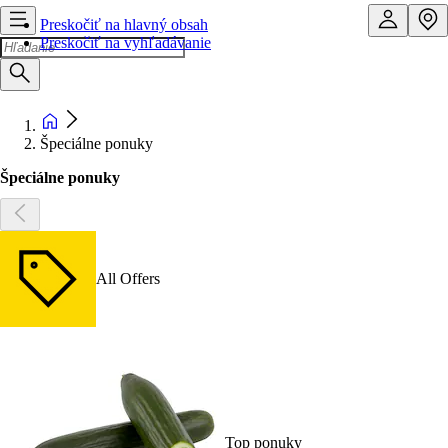
Preskočiť na hlavný obsah
Preskočiť na vyhľadávanie
Špeciálne ponuky
Špeciálne ponuky
All Offers
Top ponuky