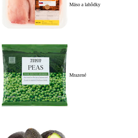
Mäso a lahôdky
Mrazené