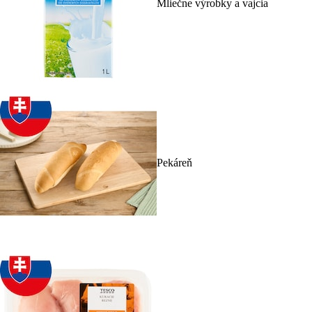
Mliečne výrobky a vajcia
Pekáreň