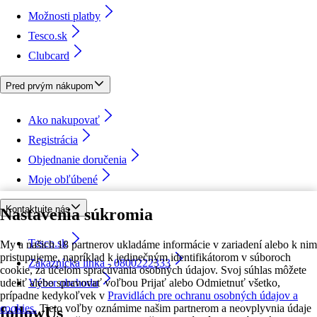
Možnosti platby
Tesco.sk
Clubcard
Pred prvým nákupom
Ako nakupovať
Registrácia
Objednanie doručenia
Moje obľúbené
Kontaktujte nás
Nastavenia súkromia
Tesco.sk
My a našich 18 partnerov ukladáme informácie v zariadení alebo k nim
pristupujeme, napríklad k jedinečným identifikátorom v súboroch
Zákaznícka linka - 0800222333
cookie, za účelom spracúvania osobných údajov. Svoj súhlas môžete
udeliť alebo spravovať voľbou Prijať alebo Odmietnuť všetko,
Výber obchodu
prípadne kedykoľvek v
Pravidlách pre ochranu osobných údajov a
cookies.
Tieto voľby oznámime našim partnerom a neovplyvnia údaje
followUs