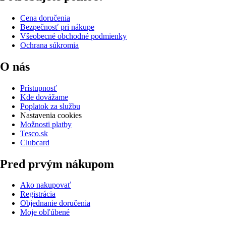
Cena doručenia
Bezpečnosť pri nákupe
Všeobecné obchodné podmienky
Ochrana súkromia
O nás
Prístupnosť
Kde dovážame
Poplatok za službu
Nastavenia cookies
Možnosti platby
Tesco.sk
Clubcard
Pred prvým nákupom
Ako nakupovať
Registrácia
Objednanie doručenia
Moje obľúbené