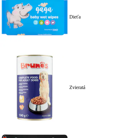
Dieťa
Zvieratá