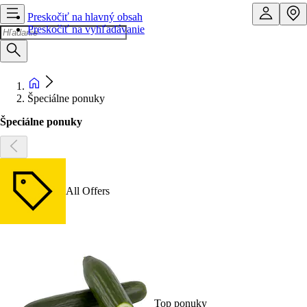
Preskočiť na hlavný obsah
Preskočiť na vyhľadávanie
Špeciálne ponuky
Špeciálne ponuky
All Offers
Top ponuky