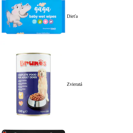
Dieťa
Zvieratá