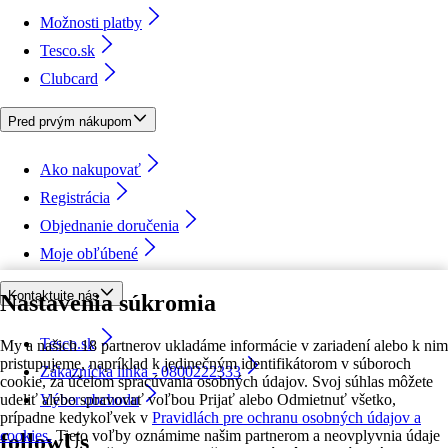
Možnosti platby
Tesco.sk
Clubcard
Pred prvým nákupom
Ako nakupovať
Registrácia
Objednanie doručenia
Moje obľúbené
Kontaktujte nás
Nastavenia súkromia
Tesco.sk
My a našich 18 partnerov ukladáme informácie v zariadení alebo k nim
pristupujeme, napríklad k jedinečným identifikátorom v súboroch
Zákaznícka linka - 0800222333
cookie, za účelom spracúvania osobných údajov. Svoj súhlas môžete
udeliť alebo spravovať voľbou Prijať alebo Odmietnuť všetko,
Výber obchodu
prípadne kedykoľvek v
Pravidlách pre ochranu osobných údajov a
cookies.
Tieto voľby oznámime našim partnerom a neovplyvnia údaje
followUs