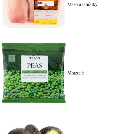
Mäso a lahôdky
Mrazené