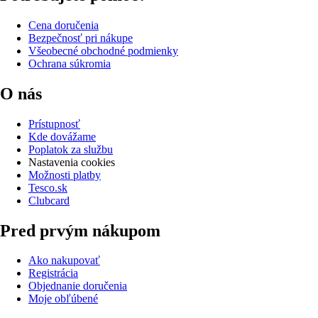
Cena doručenia
Bezpečnosť pri nákupe
Všeobecné obchodné podmienky
Ochrana súkromia
O nás
Prístupnosť
Kde dovážame
Poplatok za službu
Nastavenia cookies
Možnosti platby
Tesco.sk
Clubcard
Pred prvým nákupom
Ako nakupovať
Registrácia
Objednanie doručenia
Moje obľúbené