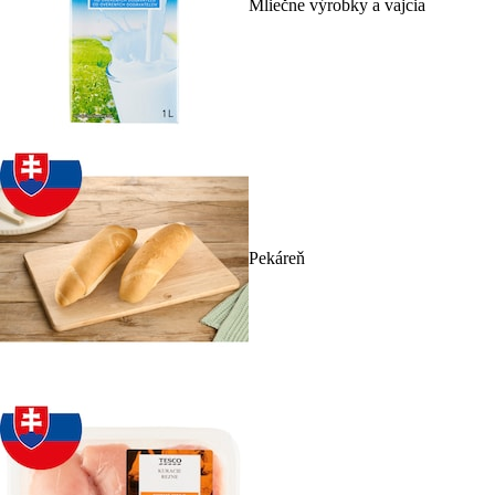
Mliečne výrobky a vajcia
Pekáreň