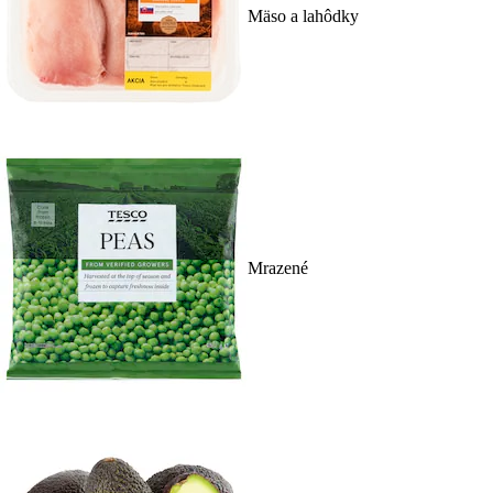
Mäso a lahôdky
Mrazené