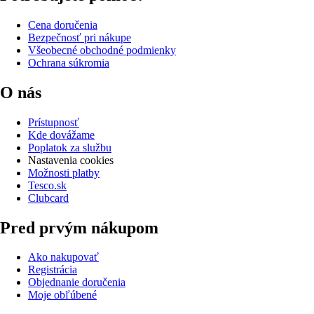
Cena doručenia
Bezpečnosť pri nákupe
Všeobecné obchodné podmienky
Ochrana súkromia
O nás
Prístupnosť
Kde dovážame
Poplatok za službu
Nastavenia cookies
Možnosti platby
Tesco.sk
Clubcard
Pred prvým nákupom
Ako nakupovať
Registrácia
Objednanie doručenia
Moje obľúbené