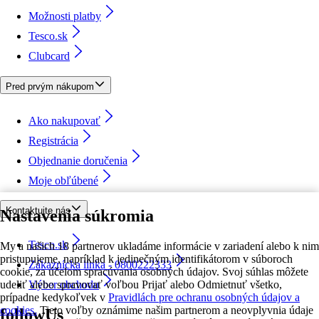
Možnosti platby
Tesco.sk
Clubcard
Pred prvým nákupom
Ako nakupovať
Registrácia
Objednanie doručenia
Moje obľúbené
Kontaktujte nás
Nastavenia súkromia
Tesco.sk
My a našich 18 partnerov ukladáme informácie v zariadení alebo k nim
pristupujeme, napríklad k jedinečným identifikátorom v súboroch
Zákaznícka linka - 0800222333
cookie, za účelom spracúvania osobných údajov. Svoj súhlas môžete
udeliť alebo spravovať voľbou Prijať alebo Odmietnuť všetko,
Výber obchodu
prípadne kedykoľvek v
Pravidlách pre ochranu osobných údajov a
cookies.
Tieto voľby oznámime našim partnerom a neovplyvnia údaje
followUs