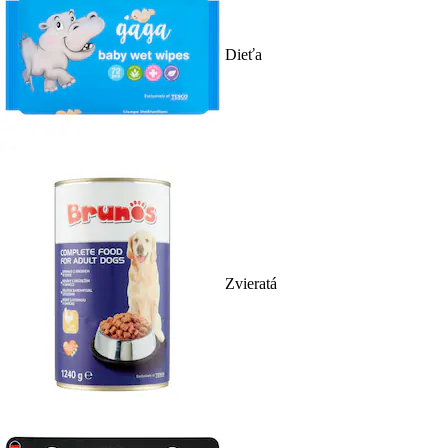
Dieťa
Zvieratá