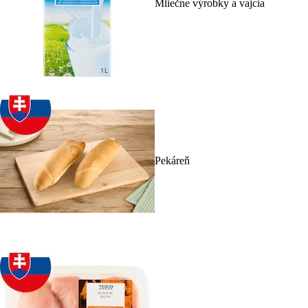
Mliečne výrobky a vajcia
Pekáreň