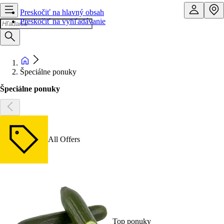
Preskočiť na hlavný obsah
Preskočiť na vyhľadávanie
Špeciálne ponuky
Špeciálne ponuky
All Offers
Top ponuky