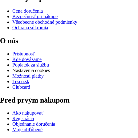
Cena doručenia
Bezpečnosť pri nákupe
Všeobecné obchodné podmienky
Ochrana súkromia
O nás
Prístupnosť
Kde dovážame
Poplatok za službu
Nastavenia cookies
Možnosti platby
Tesco.sk
Clubcard
Pred prvým nákupom
Ako nakupovať
Registrácia
Objednanie doručenia
Moje obľúbené