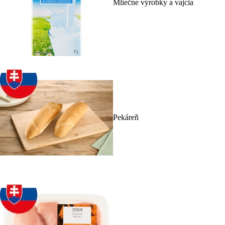
Mliečne výrobky a vajcia
Pekáreň