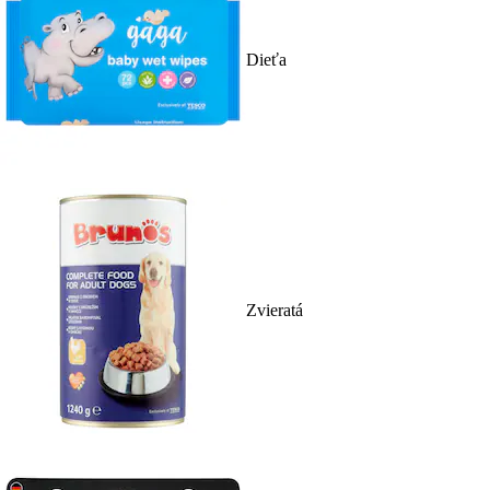
Dieťa
Zvieratá