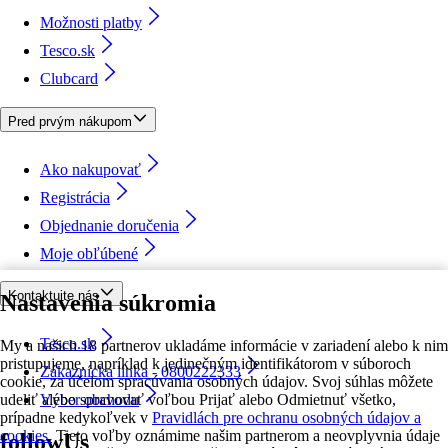
Možnosti platby
Tesco.sk
Clubcard
Pred prvým nákupom
Ako nakupovať
Registrácia
Objednanie doručenia
Moje obľúbené
Kontaktujte nás
Nastavenia súkromia
Tesco.sk
My a našich 18 partnerov ukladáme informácie v zariadení alebo k nim
pristupujeme, napríklad k jedinečným identifikátorom v súboroch
Zákaznícka linka - 0800222333
cookie, za účelom spracúvania osobných údajov. Svoj súhlas môžete
udeliť alebo spravovať voľbou Prijať alebo Odmietnuť všetko,
Výber obchodu
prípadne kedykoľvek v
Pravidlách pre ochranu osobných údajov a
cookies.
Tieto voľby oznámime našim partnerom a neovplyvnia údaje
followUs