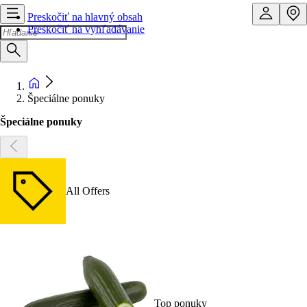
Preskočiť na hlavný obsah
Preskočiť na vyhľadávanie
Špeciálne ponuky
Špeciálne ponuky
All Offers
Top ponuky