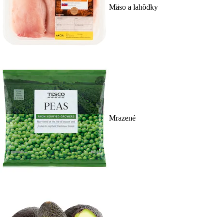
Mäso a lahôdky
Mrazené