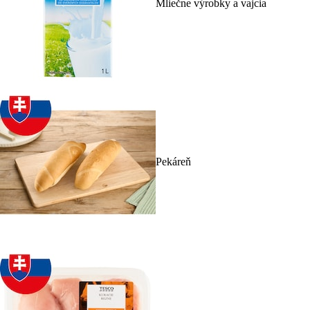
Mliečne výrobky a vajcia
Pekáreň