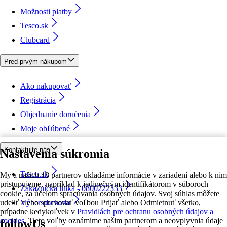
Možnosti platby
Tesco.sk
Clubcard
Pred prvým nákupom
Ako nakupovať
Registrácia
Objednanie doručenia
Moje obľúbené
Kontaktujte nás
Nastavenia súkromia
Tesco.sk
My a našich 18 partnerov ukladáme informácie v zariadení alebo k nim
pristupujeme, napríklad k jedinečným identifikátorom v súboroch
Zákaznícka linka - 0800222333
cookie, za účelom spracúvania osobných údajov. Svoj súhlas môžete
udeliť alebo spravovať voľbou Prijať alebo Odmietnuť všetko,
Výber obchodu
prípadne kedykoľvek v
Pravidlách pre ochranu osobných údajov a
cookies.
Tieto voľby oznámime našim partnerom a neovplyvnia údaje
followUs