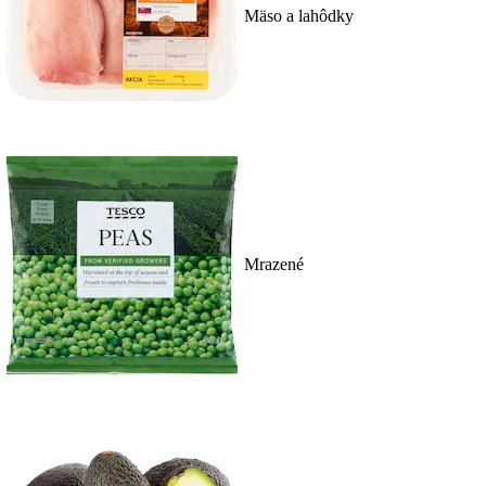
Mäso a lahôdky
Mrazené