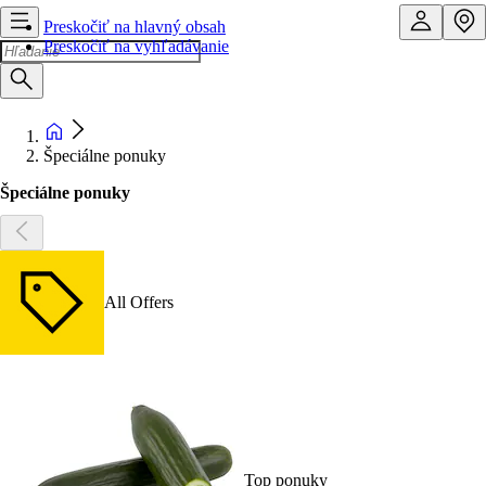
Preskočiť na hlavný obsah
Preskočiť na vyhľadávanie
Špeciálne ponuky
Špeciálne ponuky
All Offers
Top ponuky