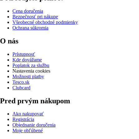
Cena doručenia
Bezpečnosť pri nákupe
Všeobecné obchodné podmienky
Ochrana súkromia
O nás
Prístupnosť
Kde dovážame
Poplatok za službu
Nastavenia cookies
Možnosti platby
Tesco.sk
Clubcard
Pred prvým nákupom
Ako nakupovať
Registrácia
Objednanie doručenia
Moje obľúbené