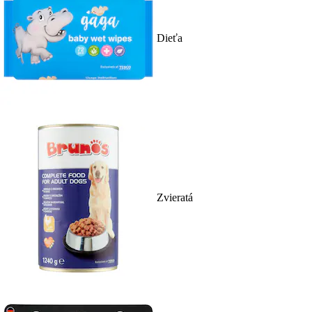
Dieťa
Zvieratá