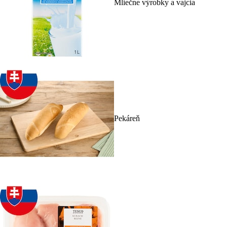
Mliečne výrobky a vajcia
Pekáreň