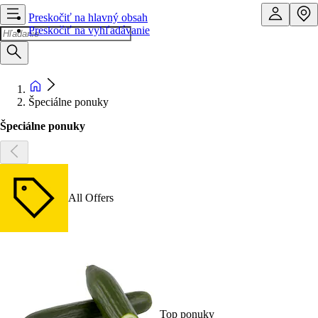
Preskočiť na hlavný obsah
Preskočiť na vyhľadávanie
Špeciálne ponuky
Špeciálne ponuky
All Offers
Top ponuky