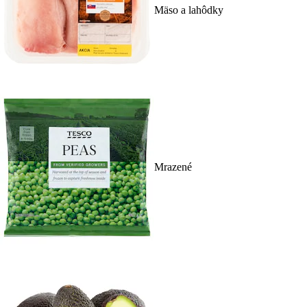
Mäso a lahôdky
Mrazené