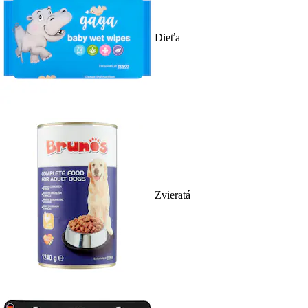
Dieťa
Zvieratá