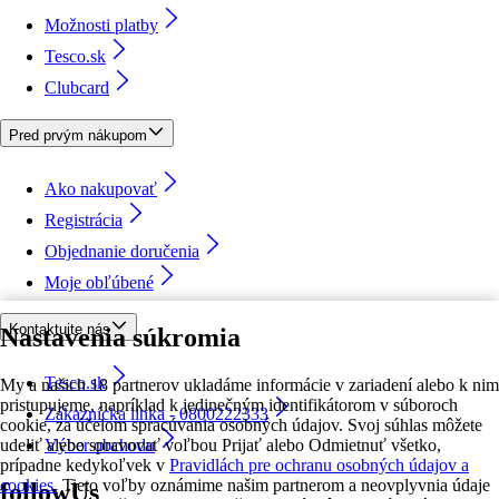
Možnosti platby
Tesco.sk
Clubcard
Pred prvým nákupom
Ako nakupovať
Registrácia
Objednanie doručenia
Moje obľúbené
Kontaktujte nás
Nastavenia súkromia
Tesco.sk
My a našich 18 partnerov ukladáme informácie v zariadení alebo k nim
pristupujeme, napríklad k jedinečným identifikátorom v súboroch
Zákaznícka linka - 0800222333
cookie, za účelom spracúvania osobných údajov. Svoj súhlas môžete
udeliť alebo spravovať voľbou Prijať alebo Odmietnuť všetko,
Výber obchodu
prípadne kedykoľvek v
Pravidlách pre ochranu osobných údajov a
cookies.
Tieto voľby oznámime našim partnerom a neovplyvnia údaje
followUs