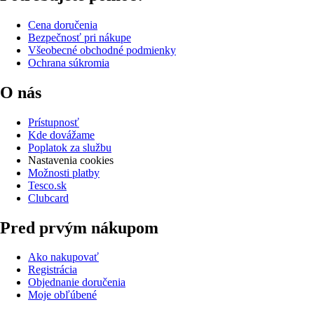
Cena doručenia
Bezpečnosť pri nákupe
Všeobecné obchodné podmienky
Ochrana súkromia
O nás
Prístupnosť
Kde dovážame
Poplatok za službu
Nastavenia cookies
Možnosti platby
Tesco.sk
Clubcard
Pred prvým nákupom
Ako nakupovať
Registrácia
Objednanie doručenia
Moje obľúbené