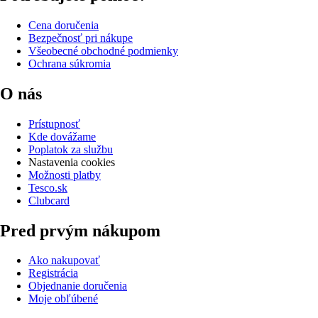
Cena doručenia
Bezpečnosť pri nákupe
Všeobecné obchodné podmienky
Ochrana súkromia
O nás
Prístupnosť
Kde dovážame
Poplatok za službu
Nastavenia cookies
Možnosti platby
Tesco.sk
Clubcard
Pred prvým nákupom
Ako nakupovať
Registrácia
Objednanie doručenia
Moje obľúbené