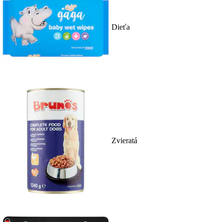
Dieťa
Zvieratá