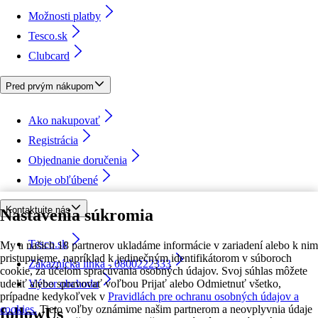
Možnosti platby
Tesco.sk
Clubcard
Pred prvým nákupom
Ako nakupovať
Registrácia
Objednanie doručenia
Moje obľúbené
Kontaktujte nás
Nastavenia súkromia
Tesco.sk
My a našich 18 partnerov ukladáme informácie v zariadení alebo k nim
pristupujeme, napríklad k jedinečným identifikátorom v súboroch
Zákaznícka linka - 0800222333
cookie, za účelom spracúvania osobných údajov. Svoj súhlas môžete
udeliť alebo spravovať voľbou Prijať alebo Odmietnuť všetko,
Výber obchodu
prípadne kedykoľvek v
Pravidlách pre ochranu osobných údajov a
cookies.
Tieto voľby oznámime našim partnerom a neovplyvnia údaje
followUs