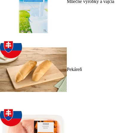
Mliečne výrobky a vajcia
Pekáreň