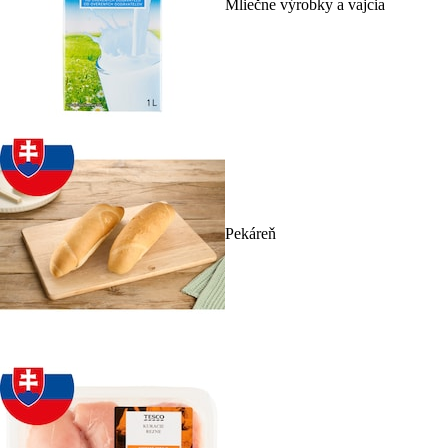
Mliečne výrobky a vajcia
Pekáreň