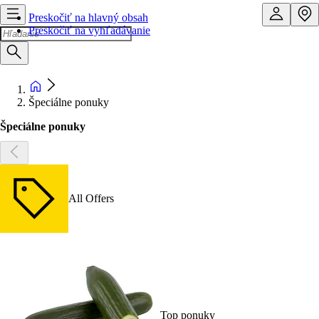
Preskočiť na hlavný obsah
Preskočiť na vyhľadávanie
Špeciálne ponuky
Špeciálne ponuky
All Offers
Top ponuky