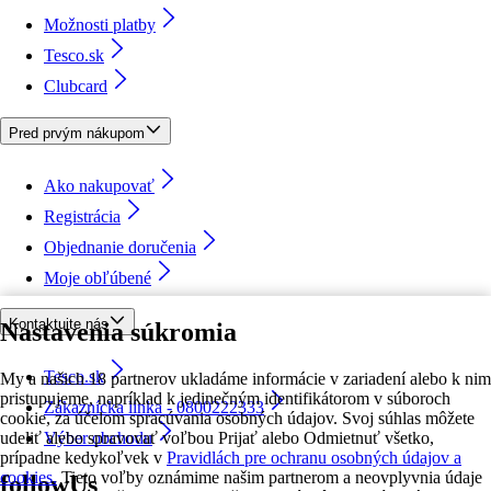
Možnosti platby
Tesco.sk
Clubcard
Pred prvým nákupom
Ako nakupovať
Registrácia
Objednanie doručenia
Moje obľúbené
Kontaktujte nás
Nastavenia súkromia
Tesco.sk
My a našich 18 partnerov ukladáme informácie v zariadení alebo k nim
pristupujeme, napríklad k jedinečným identifikátorom v súboroch
Zákaznícka linka - 0800222333
cookie, za účelom spracúvania osobných údajov. Svoj súhlas môžete
udeliť alebo spravovať voľbou Prijať alebo Odmietnuť všetko,
Výber obchodu
prípadne kedykoľvek v
Pravidlách pre ochranu osobných údajov a
cookies.
Tieto voľby oznámime našim partnerom a neovplyvnia údaje
followUs