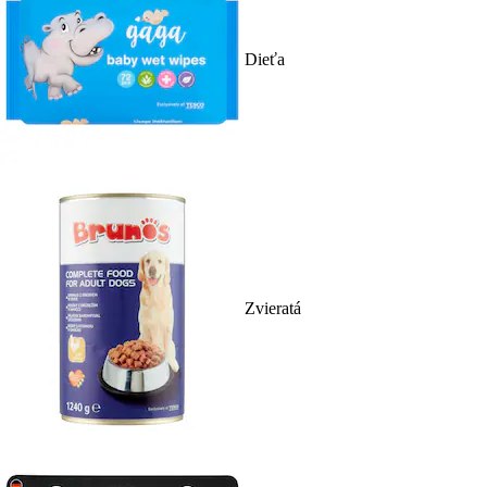
Dieťa
Zvieratá