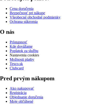
Cena doručenia
Bezpečnosť pri nákupe
Všeobecné obchodné podmienky
Ochrana súkromia
O nás
Prístupnosť
Kde dovážame
Poplatok za službu
Nastavenia cookies
Možnosti platby
Tesco.sk
Clubcard
Pred prvým nákupom
Ako nakupovať
Registrácia
Objednanie doručenia
Moje obľúbené