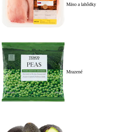
Mäso a lahôdky
Mrazené