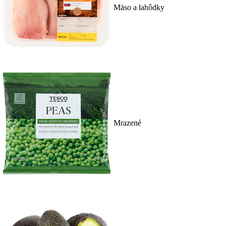
Mäso a lahôdky
Mrazené