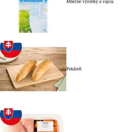
Mliečne výrobky a vajcia
Pekáreň