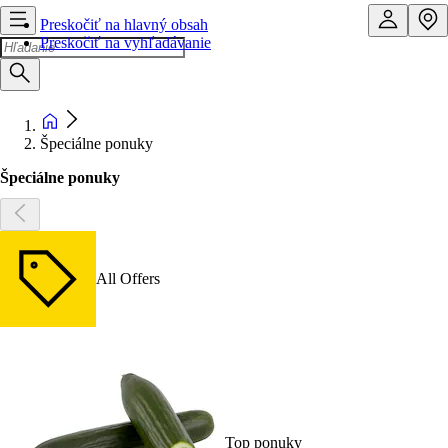
Preskočiť na hlavný obsah
Preskočiť na vyhľadávanie
Špeciálne ponuky
Špeciálne ponuky
All Offers
Top ponuky