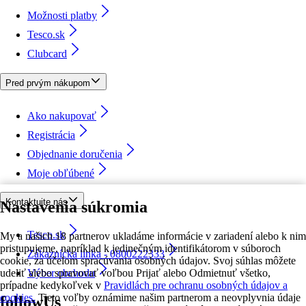
Možnosti platby
Tesco.sk
Clubcard
Pred prvým nákupom
Ako nakupovať
Registrácia
Objednanie doručenia
Moje obľúbené
Kontaktujte nás
Nastavenia súkromia
Tesco.sk
My a našich 18 partnerov ukladáme informácie v zariadení alebo k nim
pristupujeme, napríklad k jedinečným identifikátorom v súboroch
Zákaznícka linka - 0800222333
cookie, za účelom spracúvania osobných údajov. Svoj súhlas môžete
udeliť alebo spravovať voľbou Prijať alebo Odmietnuť všetko,
Výber obchodu
prípadne kedykoľvek v
Pravidlách pre ochranu osobných údajov a
cookies.
Tieto voľby oznámime našim partnerom a neovplyvnia údaje
followUs