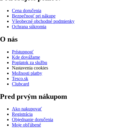
Cena doručenia
Bezpečnosť pri nákupe
Všeobecné obchodné podmienky
Ochrana súkromia
O nás
Prístupnosť
Kde dovážame
Poplatok za službu
Nastavenia cookies
Možnosti platby
Tesco.sk
Clubcard
Pred prvým nákupom
Ako nakupovať
Registrácia
Objednanie doručenia
Moje obľúbené