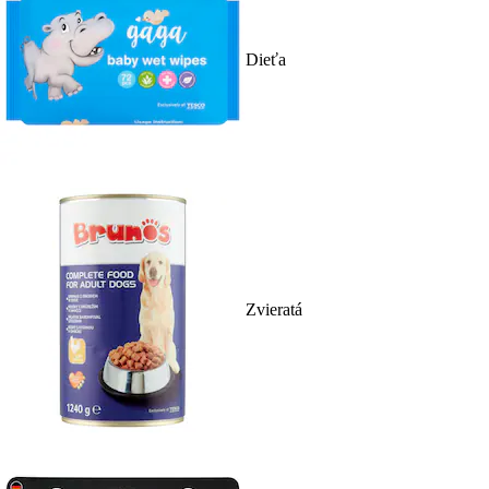
Dieťa
Zvieratá