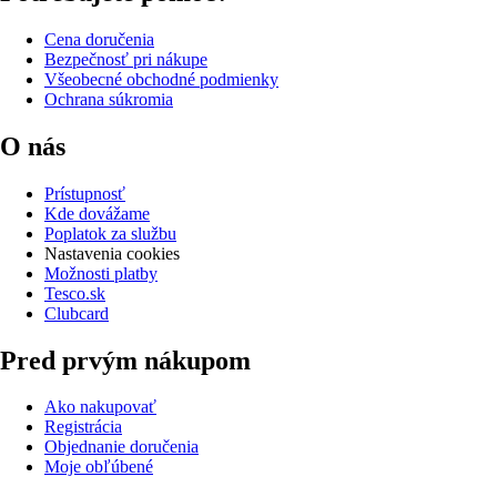
Cena doručenia
Bezpečnosť pri nákupe
Všeobecné obchodné podmienky
Ochrana súkromia
O nás
Prístupnosť
Kde dovážame
Poplatok za službu
Nastavenia cookies
Možnosti platby
Tesco.sk
Clubcard
Pred prvým nákupom
Ako nakupovať
Registrácia
Objednanie doručenia
Moje obľúbené