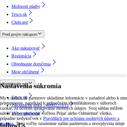
Možnosti platby
Tesco.sk
Clubcard
Pred prvým nákupom
Ako nakupovať
Registrácia
Objednanie doručenia
Moje obľúbené
Kontaktujte nás
Nastavenia súkromia
Tesco.sk
My a našich 18 partnerov ukladáme informácie v zariadení alebo k nim
pristupujeme, napríklad k jedinečným identifikátorom v súboroch
Zákaznícka linka - 0800222333
cookie, za účelom spracúvania osobných údajov. Svoj súhlas môžete
udeliť alebo spravovať voľbou Prijať alebo Odmietnuť všetko,
Výber obchodu
prípadne kedykoľvek v
Pravidlách pre ochranu osobných údajov a
cookies.
Tieto voľby oznámime našim partnerom a neovplyvnia údaje
followUs