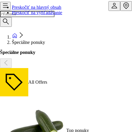
Preskočiť na hlavný obsah
Preskočiť na vyhľadávanie
Špeciálne ponuky
Špeciálne ponuky
All Offers
Top ponuky