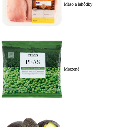
Mäso a lahôdky
Mrazené