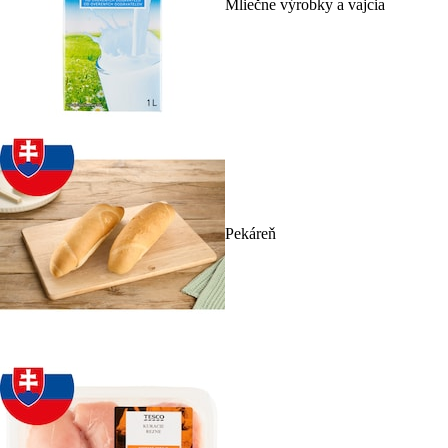
Mliečne výrobky a vajcia
Pekáreň