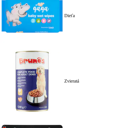
Dieťa
Zvieratá