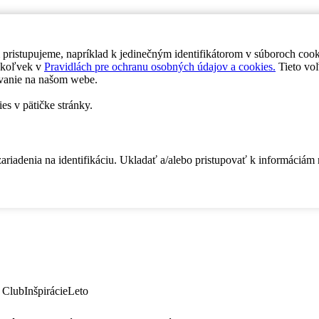
 pristupujeme, napríklad k jedinečným identifikátorom v súboroch coo
dykoľvek v
Pravidlách pre ochranu osobných údajov a cookies.
Tieto voľ
vanie na našom webe.
es v pätičke stránky.
zariadenia na identifikáciu. Ukladať a/alebo pristupovať k informáciám
 Club
Inšpirácie
Leto