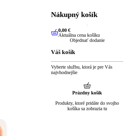
Nákupný košík
0,00 €
Aktuálna cena košíku
0,00 €
Aktuálna cena košíku
Objednať dodanie
Váš košík
Vyberte službu, ktorá je pre Vás
najvhodnejšie
Prázdny košík
Produkty, ktoré pridáte do svojho
košíka sa zobrazia tu