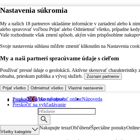
Nastavenia súkromia
My a našich 18 partnerov ukladáme informácie v zariadení alebo k nim
alebo spravovať voľbou Prijať alebo Odmietnuť všetko, prípadne ke
Vaše rozhodnutie však zmení spôsob, akým vám prispôsobíme nakupo
Svoje nastavenia súhlasu môžete zmeniť kliknutím na Nastavenia cooki
My a naši partneri spracúvame údaje s cieľom
Používať presné údaje o geolokácii. Aktívne skenovať charakteristiky 
obsahu, prieskum publika a vývoj služieb.
Zoznam partnerov
Prijať všetko
Odmietnuť všetko
Vlastné nastavenie
Preskočiť na hlavný obsah
Ako nakupovať online
Nápoveda
English
Preskočiť na vyhľadávanie
Nakupujte teraz
Obľúbené
Špeciálne ponuky
Online
Všetky kategórie