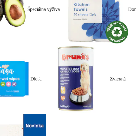
Špeciálna výživa
Dom
Dieťa
Zvieratá