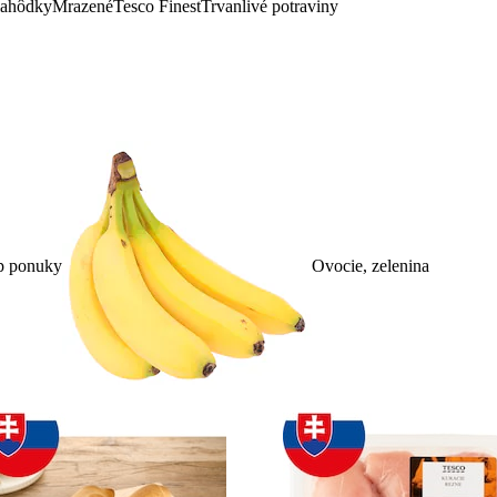
lahôdky
Mrazené
Tesco Finest
Trvanlivé potraviny
p ponuky
Ovocie, zelenina