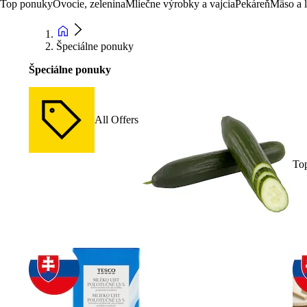
Top ponuky
Ovocie, zelenina
Mliečne výrobky a vajcia
Pekáreň
Mäso a 
Špeciálne ponuky
Špeciálne ponuky
All Offers
To