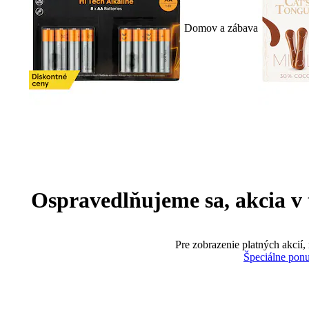
Domov a zábava
Ospravedlňujeme sa, akcia v te
Pre zobrazenie platných akcií,
Špeciálne pon