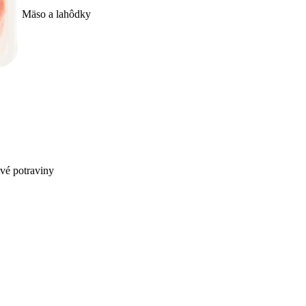
Mäso a lahôdky
ivé potraviny