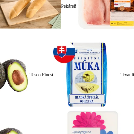
Pekáreň
Tesco Finest
Trvanl