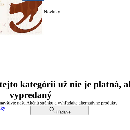
Novinky
jto kategórii už nie je platná, a
vypredaný
 navštívte našu Akčnú stránku a vyhľadajte alternatívne produkty
uky
Hľadanie