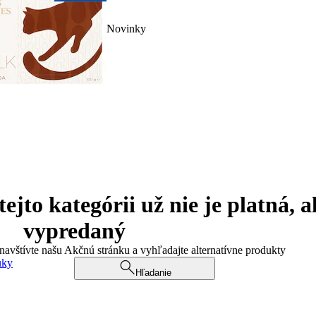
Novinky
jto kategórii už nie je platná, a
vypredaný
 navštívte našu Akčnú stránku a vyhľadajte alternatívne produkty
uky
Hľadanie