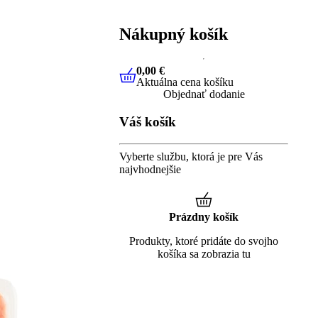
Nákupný košík
0,00 €
Aktuálna cena košíku
0,00 €
Aktuálna cena košíku
Objednať dodanie
Váš košík
Vyberte službu, ktorá je pre Vás
najvhodnejšie
Prázdny košík
Produkty, ktoré pridáte do svojho
košíka sa zobrazia tu