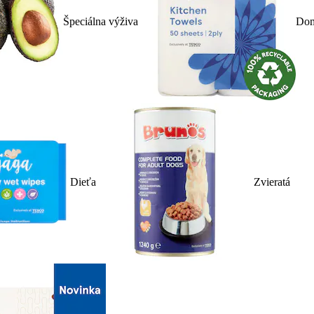
Špeciálna výživa
Dom
Dieťa
Zvieratá