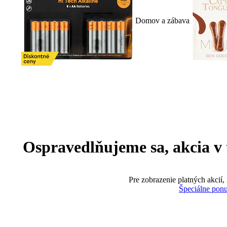
Domov a zábava
Ospravedlňujeme sa, akcia v te
Pre zobrazenie platných akcií,
Špeciálne pon