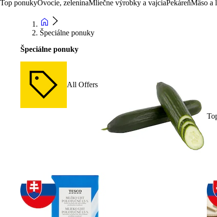
Top ponuky
Ovocie, zelenina
Mliečne výrobky a vajcia
Pekáreň
Mäso a 
Špeciálne ponuky
Špeciálne ponuky
All Offers
To