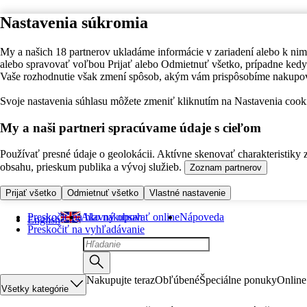
Nastavenia súkromia
My a našich 18 partnerov ukladáme informácie v zariadení alebo k nim
alebo spravovať voľbou Prijať alebo Odmietnuť všetko, prípadne ke
Vaše rozhodnutie však zmení spôsob, akým vám prispôsobíme nakupo
Svoje nastavenia súhlasu môžete zmeniť kliknutím na Nastavenia cooki
My a naši partneri spracúvame údaje s cieľom
Používať presné údaje o geolokácii. Aktívne skenovať charakteristiky 
obsahu, prieskum publika a vývoj služieb.
Zoznam partnerov
Prijať všetko
Odmietnuť všetko
Vlastné nastavenie
Preskočiť na hlavný obsah
Ako nakupovať online
Nápoveda
English
Preskočiť na vyhľadávanie
Nakupujte teraz
Obľúbené
Špeciálne ponuky
Online
Všetky kategórie