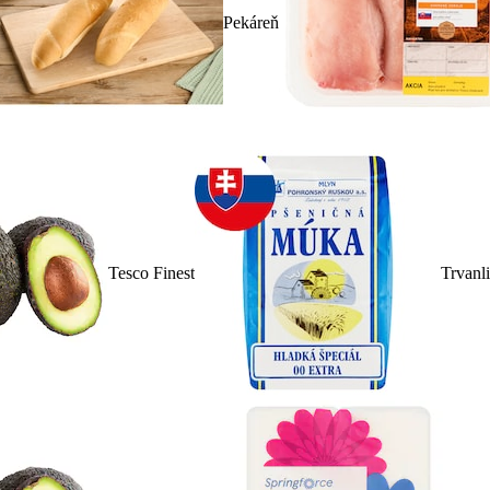
Pekáreň
Tesco Finest
Trvanl