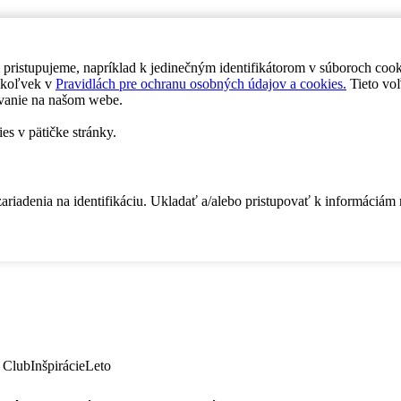
 pristupujeme, napríklad k jedinečným identifikátorom v súboroch coo
dykoľvek v
Pravidlách pre ochranu osobných údajov a cookies.
Tieto voľ
vanie na našom webe.
es v pätičke stránky.
zariadenia na identifikáciu. Ukladať a/alebo pristupovať k informáciám
 Club
Inšpirácie
Leto