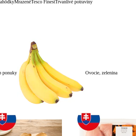
lahôdky
Mrazené
Tesco Finest
Trvanlivé potraviny
p ponuky
Ovocie, zelenina