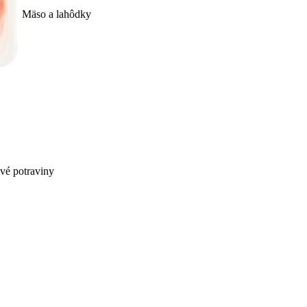
Mäso a lahôdky
ivé potraviny