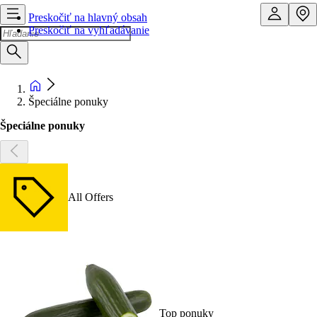
Preskočiť na hlavný obsah
Preskočiť na vyhľadávanie
Špeciálne ponuky
Špeciálne ponuky
All Offers
Top ponuky