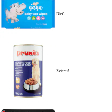
Dieťa
Zvieratá