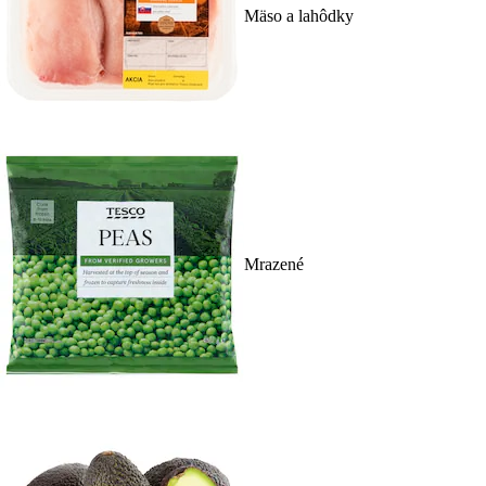
Mäso a lahôdky
Mrazené