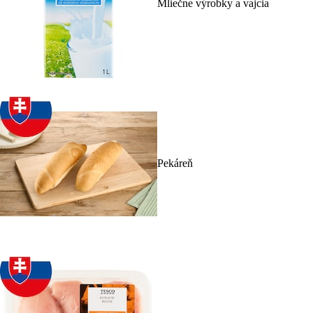
Mliečne výrobky a vajcia
Pekáreň