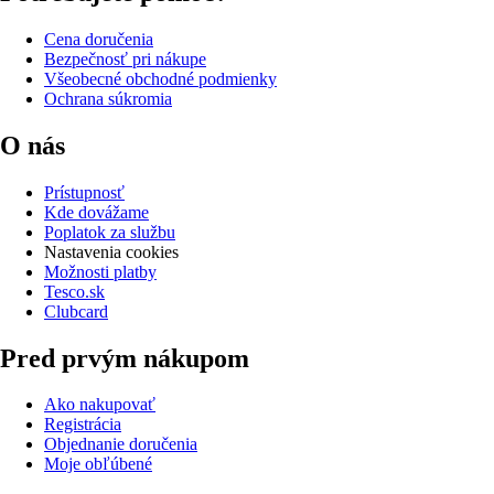
Cena doručenia
Bezpečnosť pri nákupe
Všeobecné obchodné podmienky
Ochrana súkromia
O nás
Prístupnosť
Kde dovážame
Poplatok za službu
Nastavenia cookies
Možnosti platby
Tesco.sk
Clubcard
Pred prvým nákupom
Ako nakupovať
Registrácia
Objednanie doručenia
Moje obľúbené