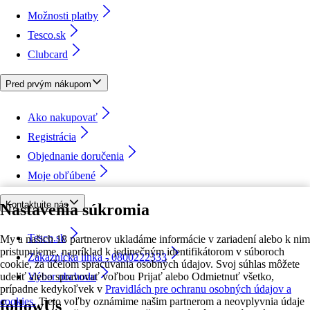
Možnosti platby
Tesco.sk
Clubcard
Pred prvým nákupom
Ako nakupovať
Registrácia
Objednanie doručenia
Moje obľúbené
Kontaktujte nás
Nastavenia súkromia
Tesco.sk
My a našich 18 partnerov ukladáme informácie v zariadení alebo k nim
pristupujeme, napríklad k jedinečným identifikátorom v súboroch
Zákaznícka linka - 0800222333
cookie, za účelom spracúvania osobných údajov. Svoj súhlas môžete
udeliť alebo spravovať voľbou Prijať alebo Odmietnuť všetko,
Výber obchodu
prípadne kedykoľvek v
Pravidlách pre ochranu osobných údajov a
cookies.
Tieto voľby oznámime našim partnerom a neovplyvnia údaje
followUs