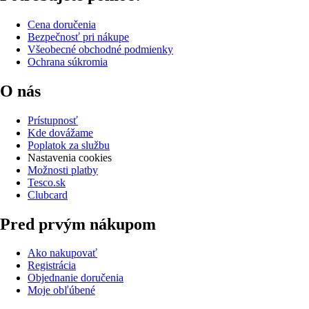
Cena doručenia
Bezpečnosť pri nákupe
Všeobecné obchodné podmienky
Ochrana súkromia
O nás
Prístupnosť
Kde dovážame
Poplatok za službu
Nastavenia cookies
Možnosti platby
Tesco.sk
Clubcard
Pred prvým nákupom
Ako nakupovať
Registrácia
Objednanie doručenia
Moje obľúbené