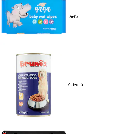
Dieťa
Zvieratá