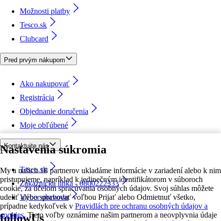
Možnosti platby
Tesco.sk
Clubcard
Pred prvým nákupom
Ako nakupovať
Registrácia
Objednanie doručenia
Moje obľúbené
Kontaktujte nás
Nastavenia súkromia
Tesco.sk
My a našich 18 partnerov ukladáme informácie v zariadení alebo k nim
pristupujeme, napríklad k jedinečným identifikátorom v súboroch
Zákaznícka linka - 0800222333
cookie, za účelom spracúvania osobných údajov. Svoj súhlas môžete
udeliť alebo spravovať voľbou Prijať alebo Odmietnuť všetko,
Výber obchodu
prípadne kedykoľvek v
Pravidlách pre ochranu osobných údajov a
cookies.
Tieto voľby oznámime našim partnerom a neovplyvnia údaje
followUs