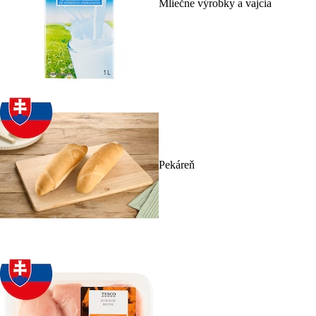
Mliečne výrobky a vajcia
Pekáreň