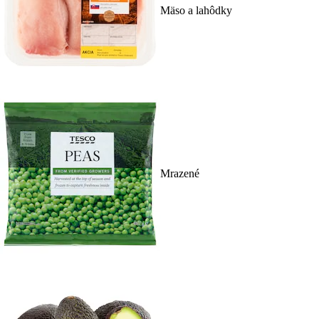
Mäso a lahôdky
Mrazené