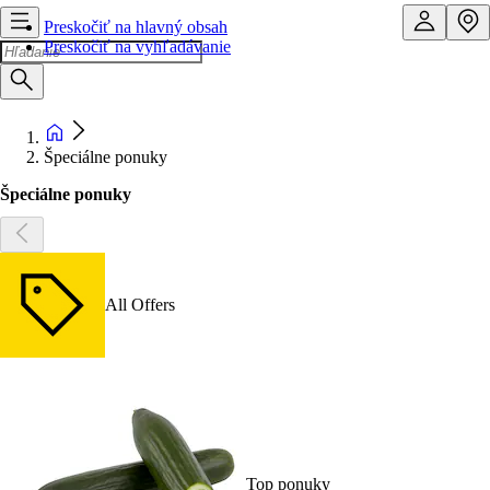
Preskočiť na hlavný obsah
Preskočiť na vyhľadávanie
Špeciálne ponuky
Špeciálne ponuky
All Offers
Top ponuky