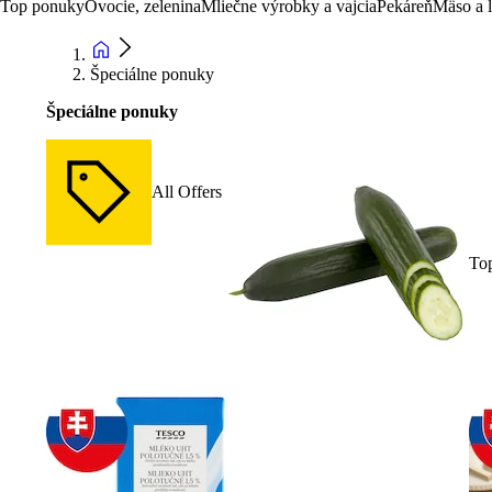
Top ponuky
Ovocie, zelenina
Mliečne výrobky a vajcia
Pekáreň
Mäso a 
Špeciálne ponuky
Špeciálne ponuky
All Offers
To