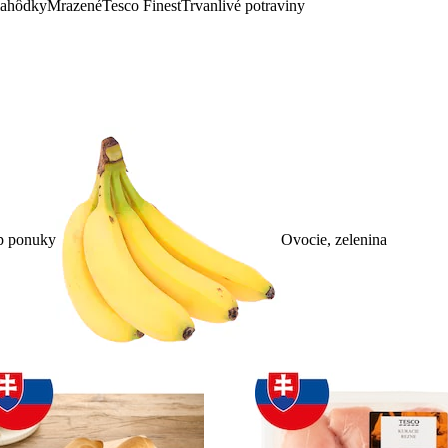
lahôdky
Mrazené
Tesco Finest
Trvanlivé potraviny
p ponuky
Ovocie, zelenina