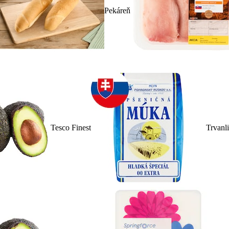
Pekáreň
Tesco Finest
Trvanl