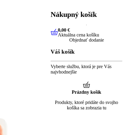
Nákupný košík
0,00 €
Aktuálna cena košíku
0,00 €
Aktuálna cena košíku
Objednať dodanie
Váš košík
Vyberte službu, ktorá je pre Vás
najvhodnejšie
Prázdny košík
Produkty, ktoré pridáte do svojho
košíka sa zobrazia tu