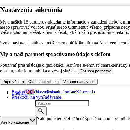
Nastavenia súkromia
My a našich 18 partnerov ukladáme informácie v zariadení alebo k nim
alebo spravovať voľbou Prijať alebo Odmietnuť všetko, prípadne ke
Vaše rozhodnutie však zmení spôsob, akým vám prispôsobíme nakupo
Svoje nastavenia súhlasu môžete zmeniť kliknutím na Nastavenia cooki
My a naši partneri spracúvame údaje s cieľom
Používať presné údaje o geolokácii. Aktívne skenovať charakteristiky 
obsahu, prieskum publika a vývoj služieb.
Zoznam partnerov
Prijať všetko
Odmietnuť všetko
Vlastné nastavenie
Preskočiť na hlavný obsah
Ako nakupovať online
Nápoveda
English
Preskočiť na vyhľadávanie
Nakupujte teraz
Obľúbené
Špeciálne ponuky
Online
Všetky kategórie