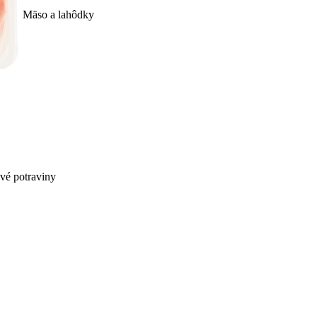
Mäso a lahôdky
ivé potraviny