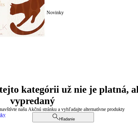
Novinky
jto kategórii už nie je platná, a
vypredaný
 navštívte našu Akčnú stránku a vyhľadajte alternatívne produkty
uky
Hľadanie