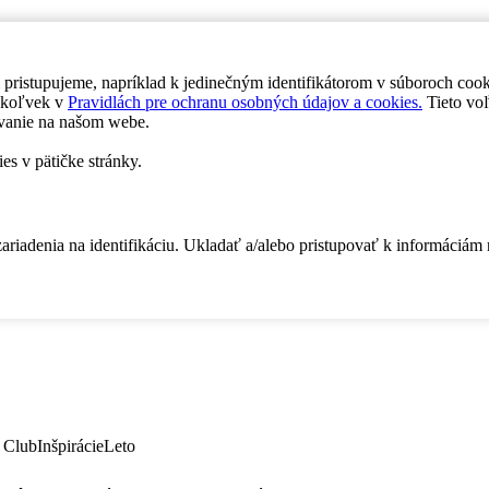
 pristupujeme, napríklad k jedinečným identifikátorom v súboroch coo
dykoľvek v
Pravidlách pre ochranu osobných údajov a cookies.
Tieto voľ
vanie na našom webe.
es v pätičke stránky.
zariadenia na identifikáciu. Ukladať a/alebo pristupovať k informáciám
 Club
Inšpirácie
Leto