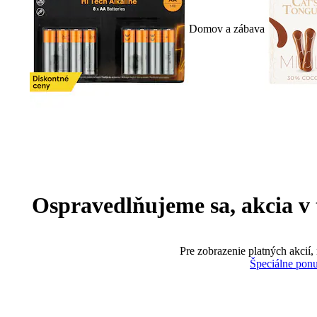
Domov a zábava
Ospravedlňujeme sa, akcia v te
Pre zobrazenie platných akcií,
Špeciálne pon