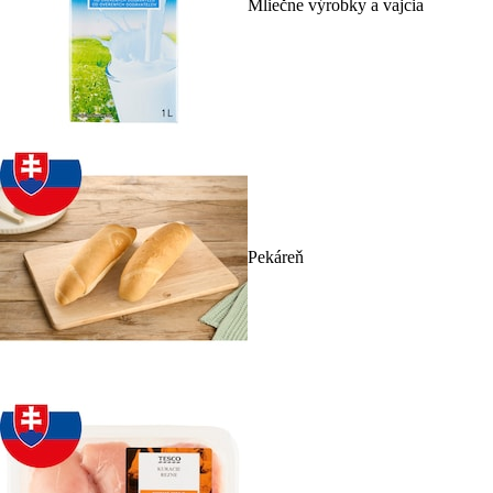
Mliečne výrobky a vajcia
Pekáreň