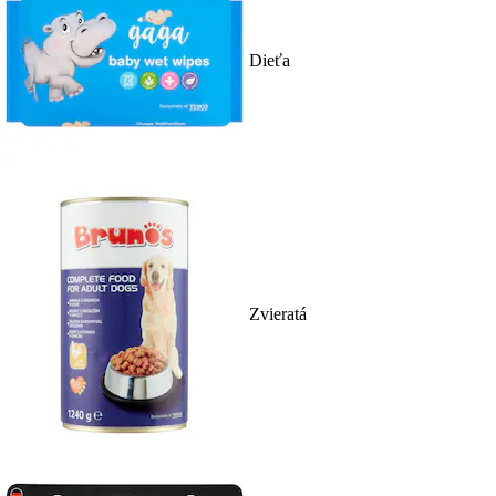
Dieťa
Zvieratá