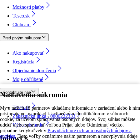
Možnosti platby
Tesco.sk
Clubcard
Pred prvým nákupom
Ako nakupovať
Registrácia
Objednanie doručenia
Moje obľúbené
Kontaktujte nás
Nastavenia súkromia
Tesco.sk
My a našich 18 partnerov ukladáme informácie v zariadení alebo k nim
pristupujeme, napríklad k jedinečným identifikátorom v súboroch
Zákaznícka linka - 0800222333
cookie, za účelom spracúvania osobných údajov. Svoj súhlas môžete
udeliť alebo spravovať voľbou Prijať alebo Odmietnuť všetko,
Výber obchodu
prípadne kedykoľvek v
Pravidlách pre ochranu osobných údajov a
cookies.
Tieto voľby oznámime našim partnerom a neovplyvnia údaje
followUs