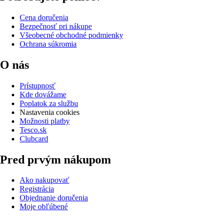
Cena doručenia
Bezpečnosť pri nákupe
Všeobecné obchodné podmienky
Ochrana súkromia
O nás
Prístupnosť
Kde dovážame
Poplatok za službu
Nastavenia cookies
Možnosti platby
Tesco.sk
Clubcard
Pred prvým nákupom
Ako nakupovať
Registrácia
Objednanie doručenia
Moje obľúbené