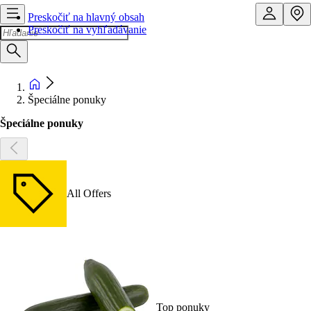
Preskočiť na hlavný obsah
Preskočiť na vyhľadávanie
Špeciálne ponuky
Špeciálne ponuky
All Offers
Top ponuky