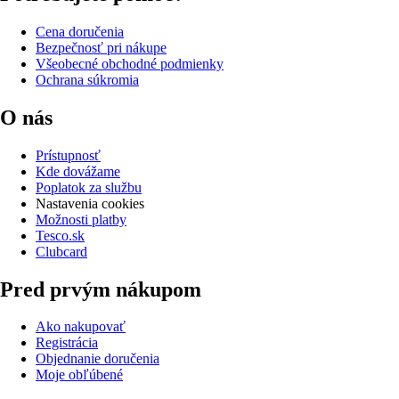
Cena doručenia
Bezpečnosť pri nákupe
Všeobecné obchodné podmienky
Ochrana súkromia
O nás
Prístupnosť
Kde dovážame
Poplatok za službu
Nastavenia cookies
Možnosti platby
Tesco.sk
Clubcard
Pred prvým nákupom
Ako nakupovať
Registrácia
Objednanie doručenia
Moje obľúbené