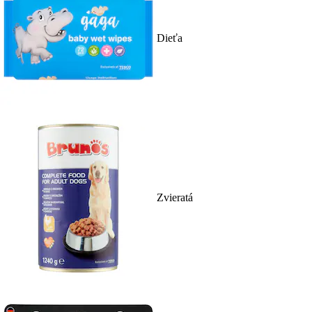
Dieťa
Zvieratá