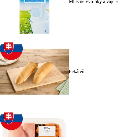
Mliečne výrobky a vajcia
Pekáreň