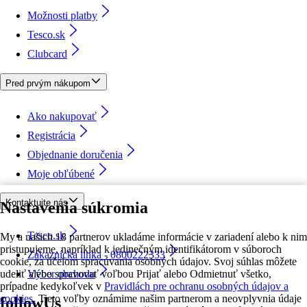
Možnosti platby
Tesco.sk
Clubcard
Pred prvým nákupom
Ako nakupovať
Registrácia
Objednanie doručenia
Moje obľúbené
Kontaktujte nás
Nastavenia súkromia
Tesco.sk
My a našich 18 partnerov ukladáme informácie v zariadení alebo k nim
pristupujeme, napríklad k jedinečným identifikátorom v súboroch
Zákaznícka linka - 0800222333
cookie, za účelom spracúvania osobných údajov. Svoj súhlas môžete
udeliť alebo spravovať voľbou Prijať alebo Odmietnuť všetko,
Výber obchodu
prípadne kedykoľvek v
Pravidlách pre ochranu osobných údajov a
cookies.
Tieto voľby oznámime našim partnerom a neovplyvnia údaje
followUs