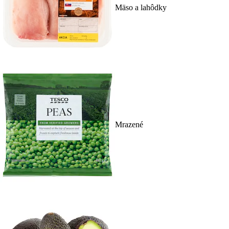
Mäso a lahôdky
Mrazené