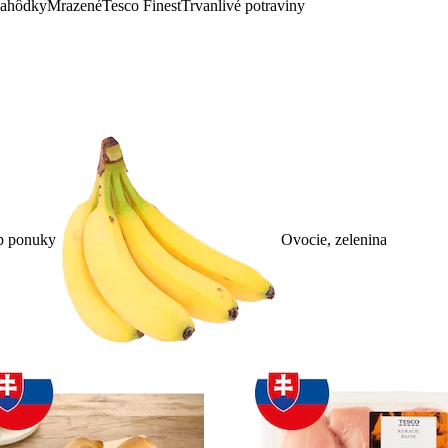
lahôdky
Mrazené
Tesco Finest
Trvanlivé potraviny
p ponuky
Ovocie, zelenina