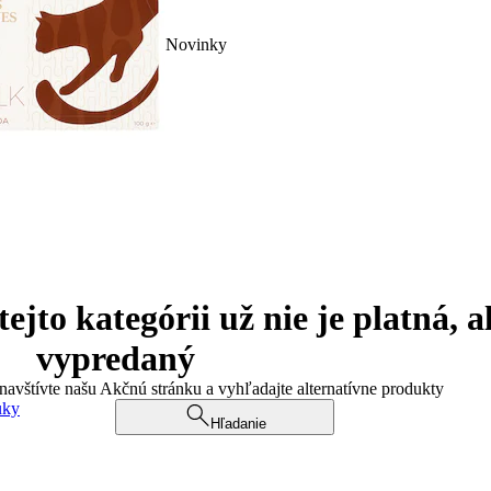
Novinky
jto kategórii už nie je platná, a
vypredaný
 navštívte našu Akčnú stránku a vyhľadajte alternatívne produkty
uky
Hľadanie