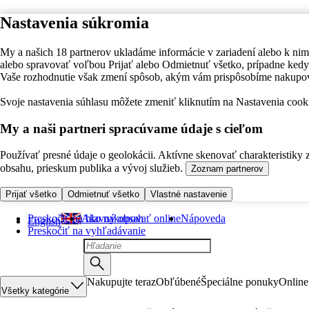
Nastavenia súkromia
My a našich 18 partnerov ukladáme informácie v zariadení alebo k nim
alebo spravovať voľbou Prijať alebo Odmietnuť všetko, prípadne ke
Vaše rozhodnutie však zmení spôsob, akým vám prispôsobíme nakupo
Svoje nastavenia súhlasu môžete zmeniť kliknutím na Nastavenia cooki
My a naši partneri spracúvame údaje s cieľom
Používať presné údaje o geolokácii. Aktívne skenovať charakteristiky 
obsahu, prieskum publika a vývoj služieb.
Zoznam partnerov
Prijať všetko
Odmietnuť všetko
Vlastné nastavenie
Preskočiť na hlavný obsah
Ako nakupovať online
Nápoveda
English
Preskočiť na vyhľadávanie
Nakupujte teraz
Obľúbené
Špeciálne ponuky
Online
Všetky kategórie