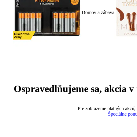
Domov a zábava
Ospravedlňujeme sa, akcia v te
Pre zobrazenie platných akcií,
Špeciálne pon