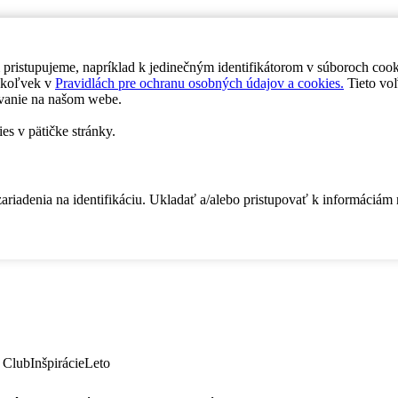
 pristupujeme, napríklad k jedinečným identifikátorom v súboroch coo
dykoľvek v
Pravidlách pre ochranu osobných údajov a cookies.
Tieto voľ
vanie na našom webe.
es v pätičke stránky.
zariadenia na identifikáciu. Ukladať a/alebo pristupovať k informáciám
 Club
Inšpirácie
Leto