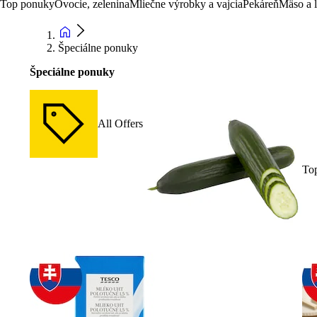
Top ponuky
Ovocie, zelenina
Mliečne výrobky a vajcia
Pekáreň
Mäso a 
Špeciálne ponuky
Špeciálne ponuky
All Offers
To