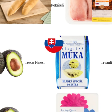
Pekáreň
Tesco Finest
Trvanl