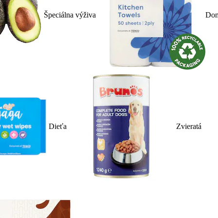
Špeciálna výživa
Dom
Dieťa
Zvieratá