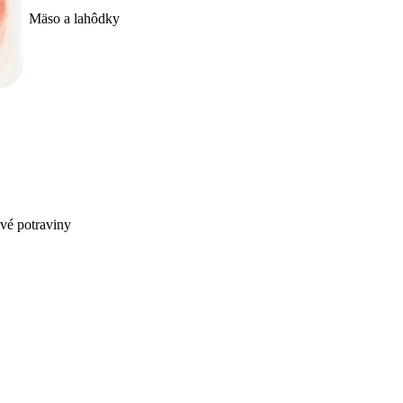
Mäso a lahôdky
ivé potraviny