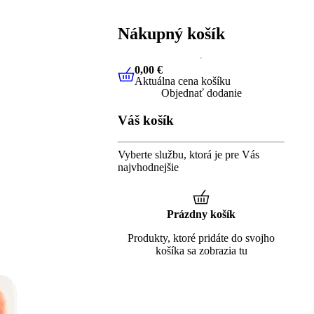
Nákupný košík
0,00 €
Aktuálna cena košíku
0,00 €
Aktuálna cena košíku
Objednať dodanie
Váš košík
Vyberte službu, ktorá je pre Vás
najvhodnejšie
Prázdny košík
Produkty, ktoré pridáte do svojho
košíka sa zobrazia tu