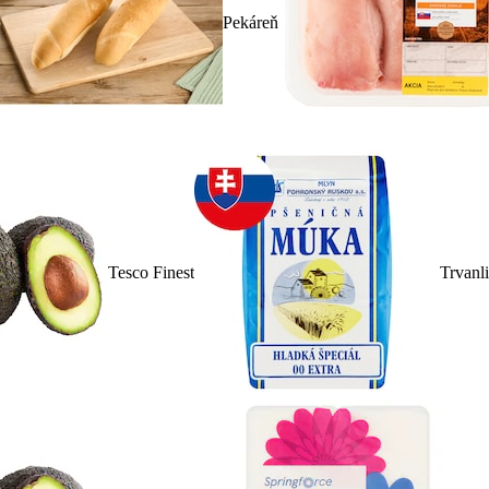
Pekáreň
Tesco Finest
Trvanl