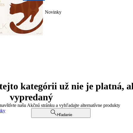
Novinky
jto kategórii už nie je platná, a
vypredaný
 navštívte našu Akčnú stránku a vyhľadajte alternatívne produkty
uky
Hľadanie