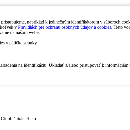
 pristupujeme, napríklad k jedinečným identifikátorom v súboroch coo
dykoľvek v
Pravidlách pre ochranu osobných údajov a cookies.
Tieto voľ
vanie na našom webe.
es v pätičke stránky.
zariadenia na identifikáciu. Ukladať a/alebo pristupovať k informáciám
 Club
Inšpirácie
Leto