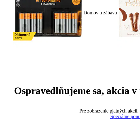
Domov a zábava
Ospravedlňujeme sa, akcia v te
Pre zobrazenie platných akcií,
Špeciálne pon