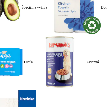
Špeciálna výživa
Dom
Dieťa
Zvieratá