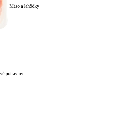
Mäso a lahôdky
ivé potraviny