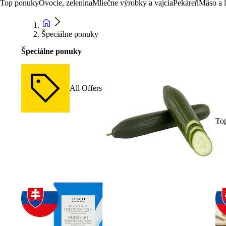
Top ponuky
Ovocie, zelenina
Mliečne výrobky a vajcia
Pekáreň
Mäso a 
Špeciálne ponuky
Špeciálne ponuky
All Offers
To