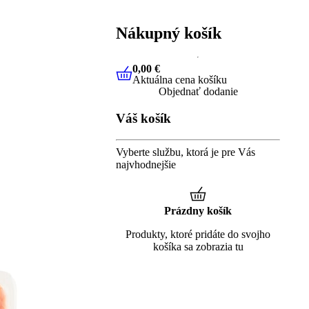
Nákupný košík
0,00 €
Aktuálna cena košíku
0,00 €
Aktuálna cena košíku
Objednať dodanie
Váš košík
Vyberte službu, ktorá je pre Vás
najvhodnejšie
Prázdny košík
Produkty, ktoré pridáte do svojho
košíka sa zobrazia tu