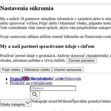
Nastavenia súkromia
My a našich 18 partnerov ukladáme informácie v zariadení alebo k nim
alebo spravovať voľbou Prijať alebo Odmietnuť všetko, prípadne ke
Vaše rozhodnutie však zmení spôsob, akým vám prispôsobíme nakupo
Svoje nastavenia súhlasu môžete zmeniť kliknutím na Nastavenia cooki
My a naši partneri spracúvame údaje s cieľom
Používať presné údaje o geolokácii. Aktívne skenovať charakteristiky 
obsahu, prieskum publika a vývoj služieb.
Zoznam partnerov
Prijať všetko
Odmietnuť všetko
Vlastné nastavenie
Preskočiť na hlavný obsah
Ako nakupovať online
Nápoveda
English
Preskočiť na vyhľadávanie
Nakupujte teraz
Obľúbené
Špeciálne ponuky
Online
Všetky kategórie