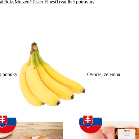
lahôdky
Mrazené
Tesco Finest
Trvanlivé potraviny
p ponuky
Ovocie, zelenina