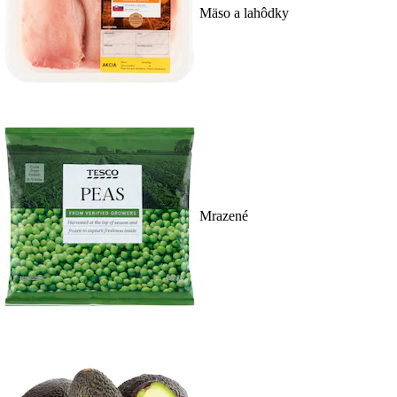
Mäso a lahôdky
Mrazené