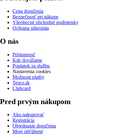
Cena doručenia
Bezpečnosť pri nákupe
Všeobecné obchodné podmienky
Ochrana súkromia
O nás
Prístupnosť
Kde dovážame
Poplatok za službu
Nastavenia cookies
Možnosti platby
Tesco.sk
Clubcard
Pred prvým nákupom
Ako nakupovať
Registrácia
Objednanie doručenia
Moje obľúbené