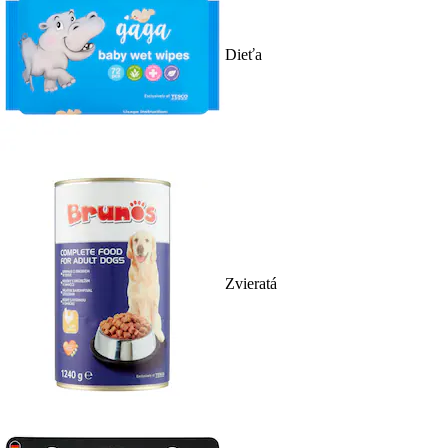
Dieťa
Zvieratá