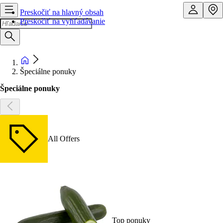
Preskočiť na hlavný obsah
Preskočiť na vyhľadávanie
Špeciálne ponuky
Špeciálne ponuky
All Offers
Top ponuky