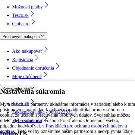
Možnosti platby
Tesco.sk
Clubcard
Pred prvým nákupom
Ako nakupovať
Registrácia
Objednanie doručenia
Moje obľúbené
Kontaktujte nás
Nastavenia súkromia
Tesco.sk
My a našich 18 partnerov ukladáme informácie v zariadení alebo k nim
pristupujeme, napríklad k jedinečným identifikátorom v súboroch
Zákaznícka linka - 0800222333
cookie, za účelom spracúvania osobných údajov. Svoj súhlas môžete
udeliť alebo spravovať voľbou Prijať alebo Odmietnuť všetko,
Výber obchodu
prípadne kedykoľvek v
Pravidlách pre ochranu osobných údajov a
cookies.
Tieto voľby oznámime našim partnerom a neovplyvnia údaje
followUs