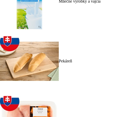
Mliečne výrobky a vajcia
Pekáreň