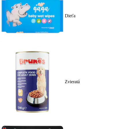
Dieťa
Zvieratá