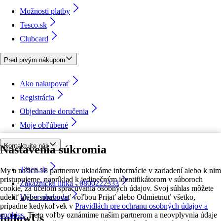
Možnosti platby
Tesco.sk
Clubcard
Pred prvým nákupom
Ako nakupovať
Registrácia
Objednanie doručenia
Moje obľúbené
Kontaktujte nás
Nastavenia súkromia
Tesco.sk
My a našich 18 partnerov ukladáme informácie v zariadení alebo k nim
pristupujeme, napríklad k jedinečným identifikátorom v súboroch
Zákaznícka linka - 0800222333
cookie, za účelom spracúvania osobných údajov. Svoj súhlas môžete
udeliť alebo spravovať voľbou Prijať alebo Odmietnuť všetko,
Výber obchodu
prípadne kedykoľvek v
Pravidlách pre ochranu osobných údajov a
cookies.
Tieto voľby oznámime našim partnerom a neovplyvnia údaje
followUs