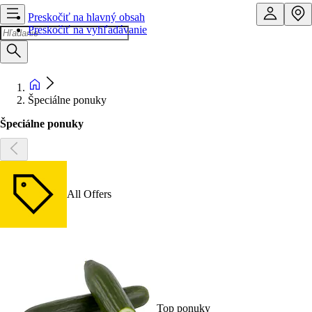
Preskočiť na hlavný obsah
Preskočiť na vyhľadávanie
Špeciálne ponuky
Špeciálne ponuky
All Offers
Top ponuky