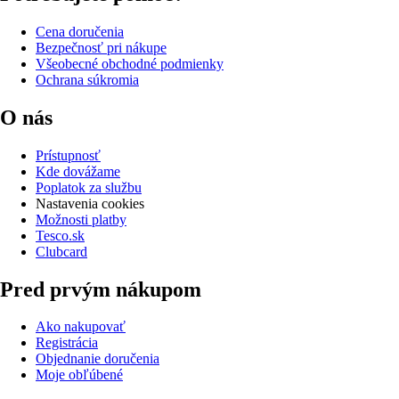
Cena doručenia
Bezpečnosť pri nákupe
Všeobecné obchodné podmienky
Ochrana súkromia
O nás
Prístupnosť
Kde dovážame
Poplatok za službu
Nastavenia cookies
Možnosti platby
Tesco.sk
Clubcard
Pred prvým nákupom
Ako nakupovať
Registrácia
Objednanie doručenia
Moje obľúbené