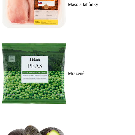
Mäso a lahôdky
Mrazené