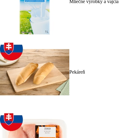
Mliečne výrobky a vajcia
Pekáreň