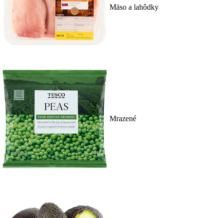
Mäso a lahôdky
Mrazené