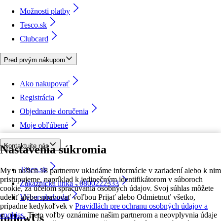
Možnosti platby
Tesco.sk
Clubcard
Pred prvým nákupom
Ako nakupovať
Registrácia
Objednanie doručenia
Moje obľúbené
Kontaktujte nás
Nastavenia súkromia
Tesco.sk
My a našich 18 partnerov ukladáme informácie v zariadení alebo k nim
pristupujeme, napríklad k jedinečným identifikátorom v súboroch
Zákaznícka linka - 0800222333
cookie, za účelom spracúvania osobných údajov. Svoj súhlas môžete
udeliť alebo spravovať voľbou Prijať alebo Odmietnuť všetko,
Výber obchodu
prípadne kedykoľvek v
Pravidlách pre ochranu osobných údajov a
cookies.
Tieto voľby oznámime našim partnerom a neovplyvnia údaje
followUs