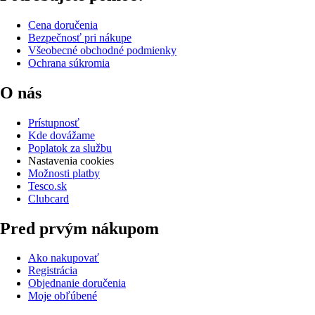
Cena doručenia
Bezpečnosť pri nákupe
Všeobecné obchodné podmienky
Ochrana súkromia
O nás
Prístupnosť
Kde dovážame
Poplatok za službu
Nastavenia cookies
Možnosti platby
Tesco.sk
Clubcard
Pred prvým nákupom
Ako nakupovať
Registrácia
Objednanie doručenia
Moje obľúbené