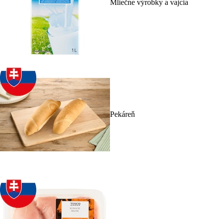
Mliečne výrobky a vajcia
Pekáreň