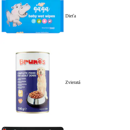
Dieťa
Zvieratá