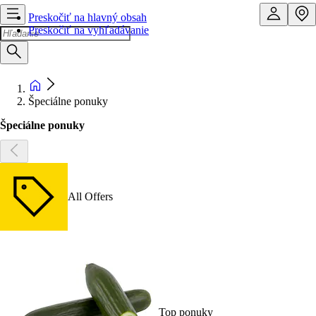
Preskočiť na hlavný obsah
Preskočiť na vyhľadávanie
Špeciálne ponuky
Špeciálne ponuky
All Offers
Top ponuky