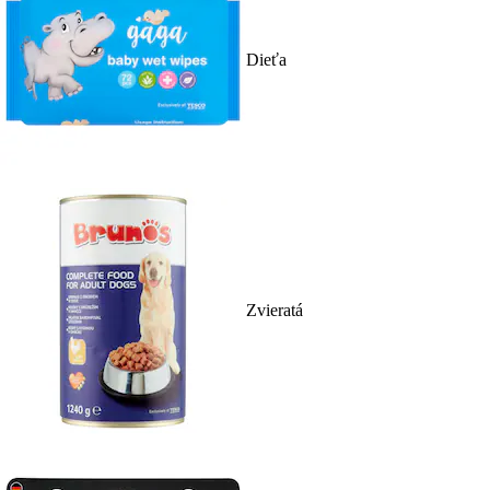
Dieťa
Zvieratá