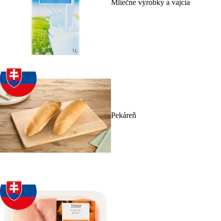
Mliečne výrobky a vajcia
Pekáreň