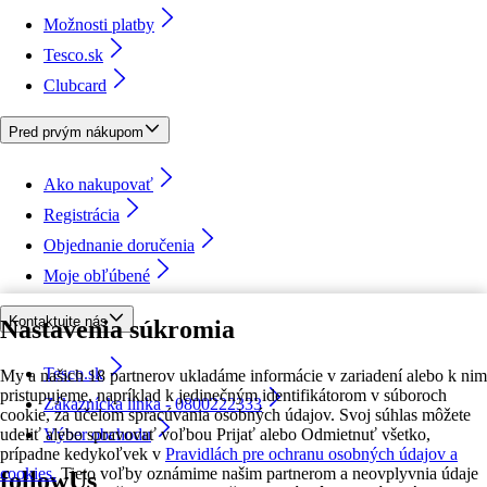
Možnosti platby
Tesco.sk
Clubcard
Pred prvým nákupom
Ako nakupovať
Registrácia
Objednanie doručenia
Moje obľúbené
Kontaktujte nás
Nastavenia súkromia
Tesco.sk
My a našich 18 partnerov ukladáme informácie v zariadení alebo k nim
pristupujeme, napríklad k jedinečným identifikátorom v súboroch
Zákaznícka linka - 0800222333
cookie, za účelom spracúvania osobných údajov. Svoj súhlas môžete
udeliť alebo spravovať voľbou Prijať alebo Odmietnuť všetko,
Výber obchodu
prípadne kedykoľvek v
Pravidlách pre ochranu osobných údajov a
cookies.
Tieto voľby oznámime našim partnerom a neovplyvnia údaje
followUs