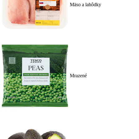
Mäso a lahôdky
Mrazené