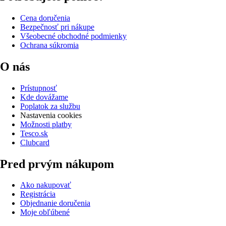
Cena doručenia
Bezpečnosť pri nákupe
Všeobecné obchodné podmienky
Ochrana súkromia
O nás
Prístupnosť
Kde dovážame
Poplatok za službu
Nastavenia cookies
Možnosti platby
Tesco.sk
Clubcard
Pred prvým nákupom
Ako nakupovať
Registrácia
Objednanie doručenia
Moje obľúbené