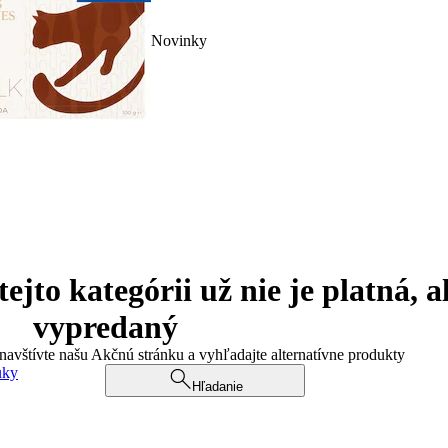
Novinky
jto kategórii už nie je platná, a
vypredaný
 navštívte našu Akčnú stránku a vyhľadajte alternatívne produkty
uky
Hľadanie