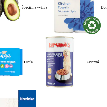
Špeciálna výživa
Dom
Dieťa
Zvieratá