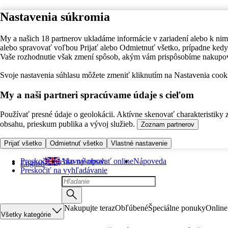
Nastavenia súkromia
My a našich 18 partnerov ukladáme informácie v zariadení alebo k nim
alebo spravovať voľbou Prijať alebo Odmietnuť všetko, prípadne ke
Vaše rozhodnutie však zmení spôsob, akým vám prispôsobíme nakupo
Svoje nastavenia súhlasu môžete zmeniť kliknutím na Nastavenia cooki
My a naši partneri spracúvame údaje s cieľom
Používať presné údaje o geolokácii. Aktívne skenovať charakteristiky 
obsahu, prieskum publika a vývoj služieb.
Zoznam partnerov
Prijať všetko
Odmietnuť všetko
Vlastné nastavenie
Preskočiť na hlavný obsah
Ako nakupovať online
Nápoveda
English
Preskočiť na vyhľadávanie
Nakupujte teraz
Obľúbené
Špeciálne ponuky
Online
Všetky kategórie