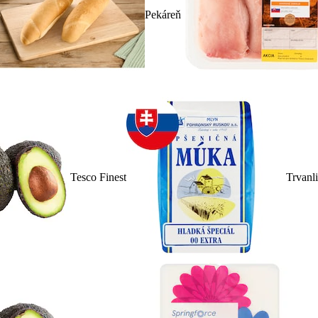
Pekáreň
Tesco Finest
Trvanl