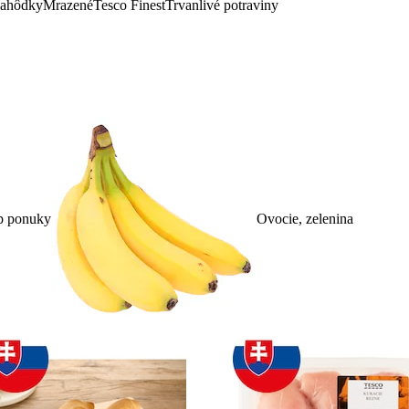
lahôdky
Mrazené
Tesco Finest
Trvanlivé potraviny
p ponuky
Ovocie, zelenina