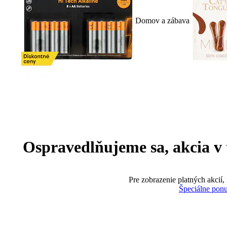
Domov a zábava
Ospravedlňujeme sa, akcia v te
Pre zobrazenie platných akcií,
Špeciálne pon