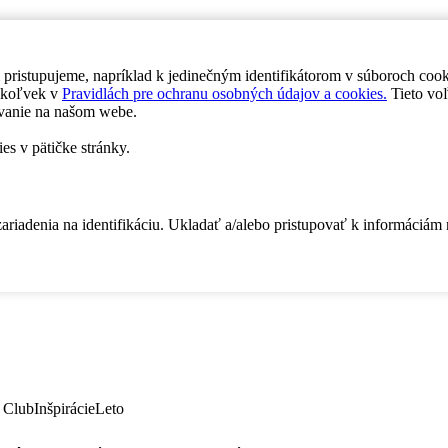
 pristupujeme, napríklad k jedinečným identifikátorom v súboroch coo
dykoľvek v
Pravidlách pre ochranu osobných údajov a cookies.
Tieto voľ
vanie na našom webe.
es v pätičke stránky.
zariadenia na identifikáciu. Ukladať a/alebo pristupovať k informáciám
 Club
Inšpirácie
Leto