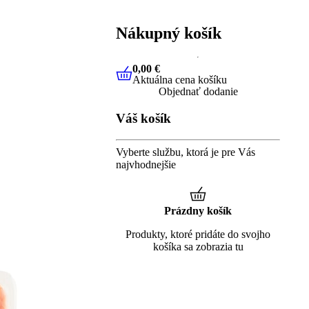
Nákupný košík
0,00 €
Aktuálna cena košíku
0,00 €
Aktuálna cena košíku
Objednať dodanie
Váš košík
Vyberte službu, ktorá je pre Vás
najvhodnejšie
Prázdny košík
Produkty, ktoré pridáte do svojho
košíka sa zobrazia tu