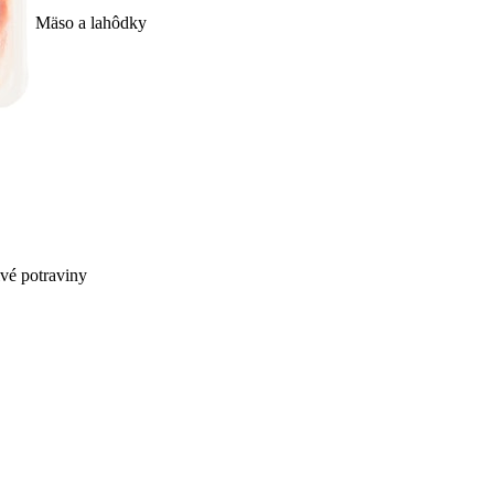
Mäso a lahôdky
ivé potraviny