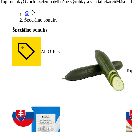
Top ponuky
Ovocie, zelenina
Mliečne výrobky a vajcia
Pekáreň
Mäso a 
Špeciálne ponuky
Špeciálne ponuky
All Offers
To