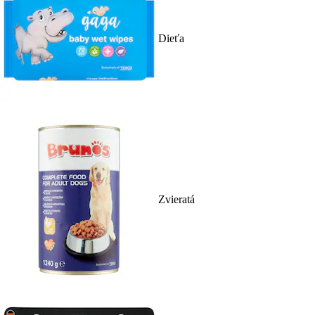
Dieťa
Zvieratá