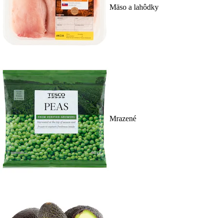
Mäso a lahôdky
Mrazené