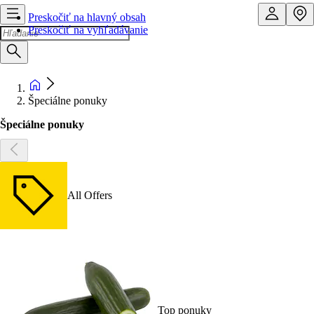
Preskočiť na hlavný obsah
Preskočiť na vyhľadávanie
Špeciálne ponuky
Špeciálne ponuky
All Offers
Top ponuky