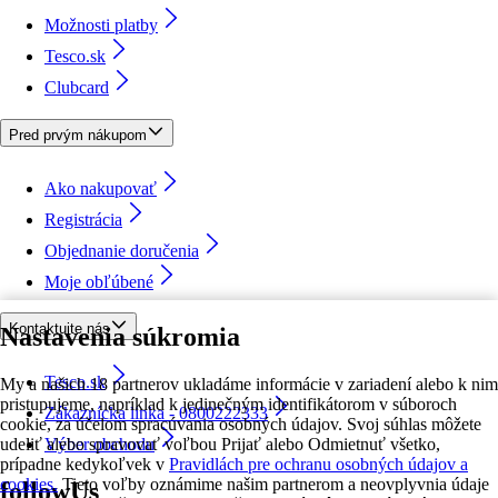
Možnosti platby
Tesco.sk
Clubcard
Pred prvým nákupom
Ako nakupovať
Registrácia
Objednanie doručenia
Moje obľúbené
Kontaktujte nás
Nastavenia súkromia
Tesco.sk
My a našich 18 partnerov ukladáme informácie v zariadení alebo k nim
pristupujeme, napríklad k jedinečným identifikátorom v súboroch
Zákaznícka linka - 0800222333
cookie, za účelom spracúvania osobných údajov. Svoj súhlas môžete
udeliť alebo spravovať voľbou Prijať alebo Odmietnuť všetko,
Výber obchodu
prípadne kedykoľvek v
Pravidlách pre ochranu osobných údajov a
cookies.
Tieto voľby oznámime našim partnerom a neovplyvnia údaje
followUs