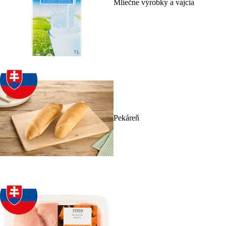
Mliečne výrobky a vajcia
Pekáreň