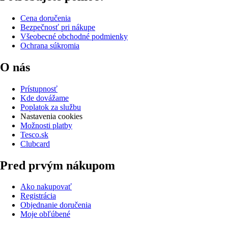
Cena doručenia
Bezpečnosť pri nákupe
Všeobecné obchodné podmienky
Ochrana súkromia
O nás
Prístupnosť
Kde dovážame
Poplatok za službu
Nastavenia cookies
Možnosti platby
Tesco.sk
Clubcard
Pred prvým nákupom
Ako nakupovať
Registrácia
Objednanie doručenia
Moje obľúbené