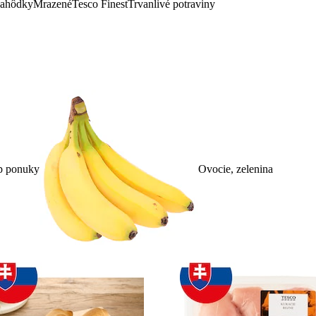
lahôdky
Mrazené
Tesco Finest
Trvanlivé potraviny
p ponuky
Ovocie, zelenina