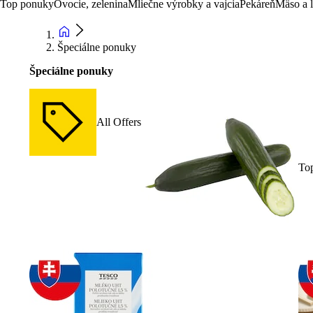
Top ponuky
Ovocie, zelenina
Mliečne výrobky a vajcia
Pekáreň
Mäso a 
Špeciálne ponuky
Špeciálne ponuky
All Offers
To