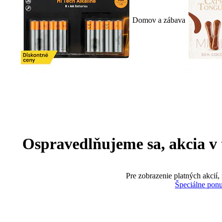
Domov a zábava
Ospravedlňujeme sa, akcia v te
Pre zobrazenie platných akcií,
Špeciálne pon