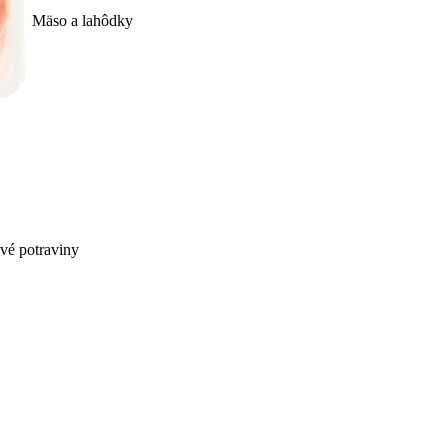
Mäso a lahôdky
ivé potraviny