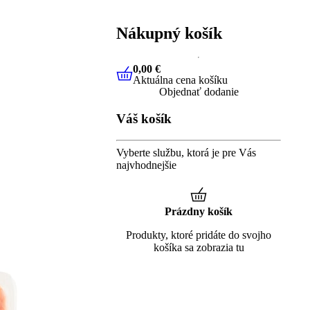
Nákupný košík
0,00 €
Aktuálna cena košíku
0,00 €
Aktuálna cena košíku
Objednať dodanie
Váš košík
Vyberte službu, ktorá je pre Vás
najvhodnejšie
Prázdny košík
Produkty, ktoré pridáte do svojho
košíka sa zobrazia tu