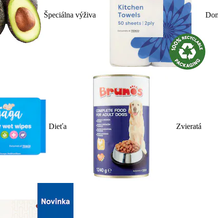
Špeciálna výživa
Dom
Dieťa
Zvieratá