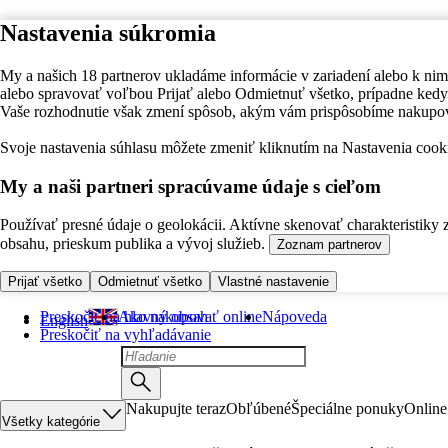
Nastavenia súkromia
My a našich 18 partnerov ukladáme informácie v zariadení alebo k nim
alebo spravovať voľbou Prijať alebo Odmietnuť všetko, prípadne ke
Vaše rozhodnutie však zmení spôsob, akým vám prispôsobíme nakupo
Svoje nastavenia súhlasu môžete zmeniť kliknutím na Nastavenia cooki
My a naši partneri spracúvame údaje s cieľom
Používať presné údaje o geolokácii. Aktívne skenovať charakteristiky 
obsahu, prieskum publika a vývoj služieb.
Zoznam partnerov
Prijať všetko
Odmietnuť všetko
Vlastné nastavenie
Preskočiť na hlavný obsah
Ako nakupovať online
Nápoveda
English
Preskočiť na vyhľadávanie
Nakupujte teraz
Obľúbené
Špeciálne ponuky
Online
Všetky kategórie