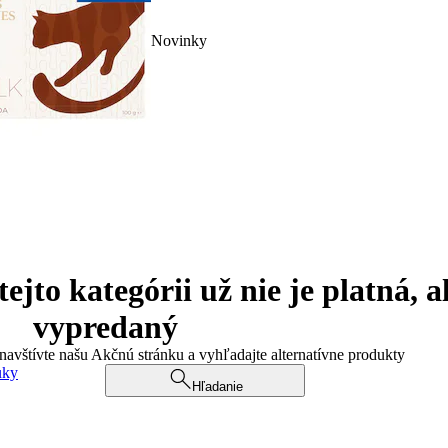
Novinky
jto kategórii už nie je platná, a
vypredaný
 navštívte našu Akčnú stránku a vyhľadajte alternatívne produkty
uky
Hľadanie