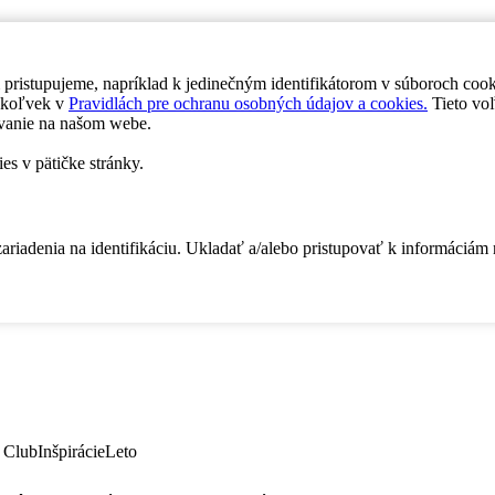
 pristupujeme, napríklad k jedinečným identifikátorom v súboroch coo
dykoľvek v
Pravidlách pre ochranu osobných údajov a cookies.
Tieto voľ
vanie na našom webe.
es v pätičke stránky.
zariadenia na identifikáciu. Ukladať a/alebo pristupovať k informáciám
 Club
Inšpirácie
Leto