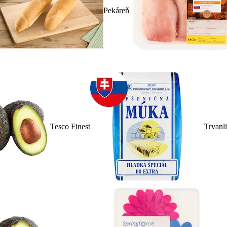
Pekáreň
Tesco Finest
Trvanl