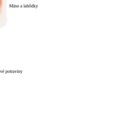
Mäso a lahôdky
ivé potraviny