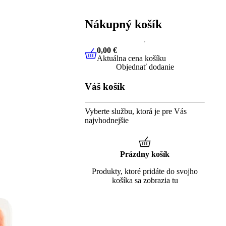
Nákupný košík
0,00 €
Aktuálna cena košíku
0,00 €
Aktuálna cena košíku
Objednať dodanie
Váš košík
Vyberte službu, ktorá je pre Vás
najvhodnejšie
Prázdny košík
Produkty, ktoré pridáte do svojho
košíka sa zobrazia tu