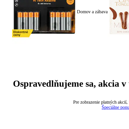
Domov a zábava
Ospravedlňujeme sa, akcia v te
Pre zobrazenie platných akcií,
Špeciálne pon