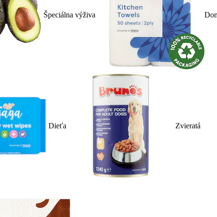
Špeciálna výživa
Dom
Dieťa
Zvieratá