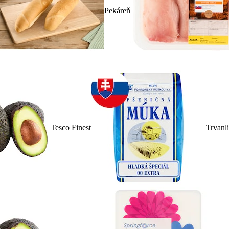
Pekáreň
Tesco Finest
Trvanl