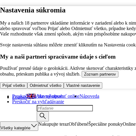
Nastavenia súkromia
My a našich 18 partnerov ukladáme informácie v zariadení alebo k nim
alebo spravovať voľbou Prijať alebo Odmietnuť všetko, prípadne ke
Vaše rozhodnutie však zmení spôsob, akým vám prispôsobíme nakupo
Svoje nastavenia súhlasu môžete zmeniť kliknutím na Nastavenia cooki
My a naši partneri spracúvame údaje s cieľom
Používať presné údaje o geolokácii. Aktívne skenovať charakteristiky 
obsahu, prieskum publika a vývoj služieb.
Zoznam partnerov
Prijať všetko
Odmietnuť všetko
Vlastné nastavenie
Preskočiť na hlavný obsah
Ako nakupovať online
Nápoveda
English
Preskočiť na vyhľadávanie
Nakupujte teraz
Obľúbené
Špeciálne ponuky
Online
Všetky kategórie