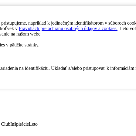
 pristupujeme, napríklad k jedinečným identifikátorom v súboroch coo
dykoľvek v
Pravidlách pre ochranu osobných údajov a cookies.
Tieto voľ
vanie na našom webe.
es v pätičke stránky.
zariadenia na identifikáciu. Ukladať a/alebo pristupovať k informáciám
 Club
Inšpirácie
Leto