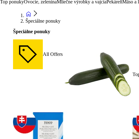
Top ponuky
Ovocie, zelenina
Mliečne výrobky a vajcia
Pekáreň
Mäso a 
Špeciálne ponuky
Špeciálne ponuky
All Offers
To