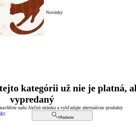
Novinky
jto kategórii už nie je platná, a
vypredaný
 navštívte našu Akčnú stránku a vyhľadajte alternatívne produkty
uky
Hľadanie