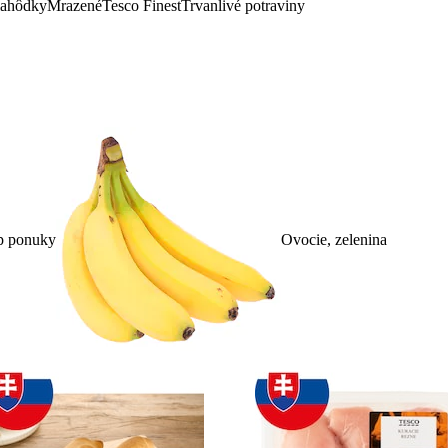
lahôdky
Mrazené
Tesco Finest
Trvanlivé potraviny
p ponuky
Ovocie, zelenina