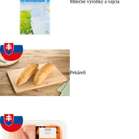
Mliečne výrobky a vajcia
Pekáreň