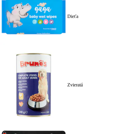
Dieťa
Zvieratá