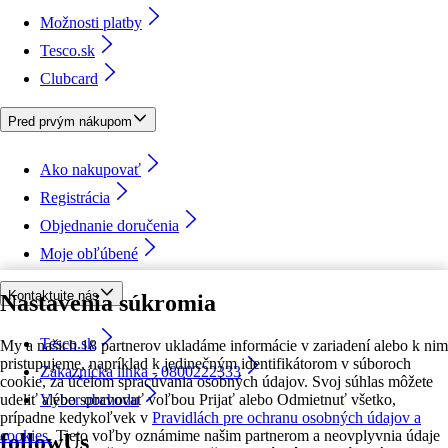
Možnosti platby
Tesco.sk
Clubcard
Pred prvým nákupom
Ako nakupovať
Registrácia
Objednanie doručenia
Moje obľúbené
Kontaktujte nás
Nastavenia súkromia
Tesco.sk
My a našich 18 partnerov ukladáme informácie v zariadení alebo k nim
pristupujeme, napríklad k jedinečným identifikátorom v súboroch
Zákaznícka linka - 0800222333
cookie, za účelom spracúvania osobných údajov. Svoj súhlas môžete
udeliť alebo spravovať voľbou Prijať alebo Odmietnuť všetko,
Výber obchodu
prípadne kedykoľvek v
Pravidlách pre ochranu osobných údajov a
cookies.
Tieto voľby oznámime našim partnerom a neovplyvnia údaje
followUs