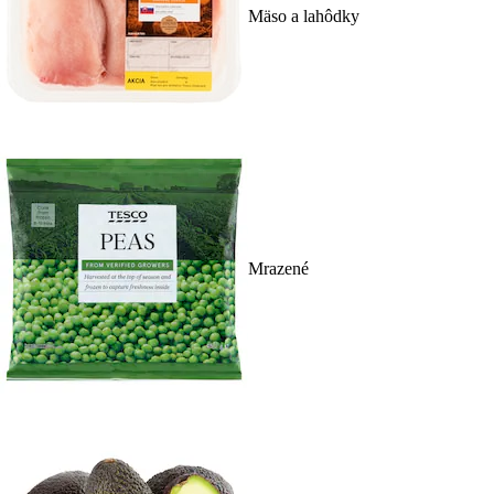
Mäso a lahôdky
Mrazené