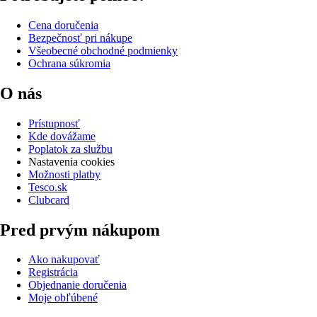
Cena doručenia
Bezpečnosť pri nákupe
Všeobecné obchodné podmienky
Ochrana súkromia
O nás
Prístupnosť
Kde dovážame
Poplatok za službu
Nastavenia cookies
Možnosti platby
Tesco.sk
Clubcard
Pred prvým nákupom
Ako nakupovať
Registrácia
Objednanie doručenia
Moje obľúbené