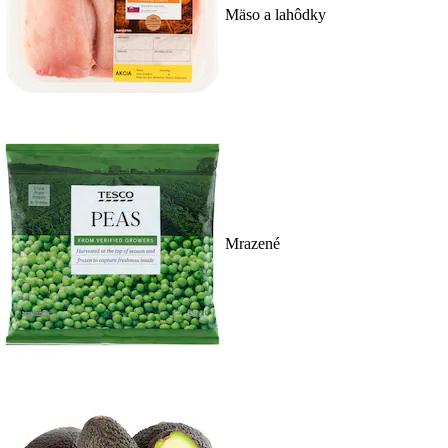
Mäso a lahôdky
Mrazené