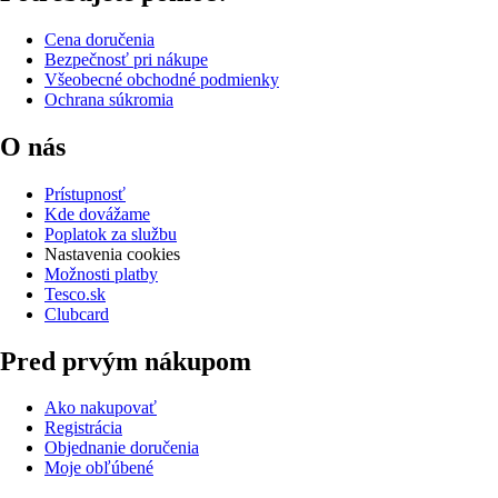
Cena doručenia
Bezpečnosť pri nákupe
Všeobecné obchodné podmienky
Ochrana súkromia
O nás
Prístupnosť
Kde dovážame
Poplatok za službu
Nastavenia cookies
Možnosti platby
Tesco.sk
Clubcard
Pred prvým nákupom
Ako nakupovať
Registrácia
Objednanie doručenia
Moje obľúbené