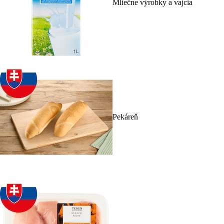
Mliečne výrobky a vajcia
Pekáreň