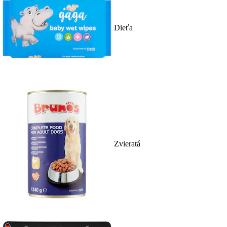
Dieťa
Zvieratá