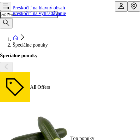
Preskočiť na hlavný obsah
Preskočiť na vyhľadávanie
Špeciálne ponuky
Špeciálne ponuky
All Offers
Top ponuky