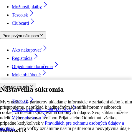
Možnosti platby
Tesco.sk
Clubcard
Pred prvým nákupom
Ako nakupovať
Registrácia
Objednanie doručenia
Moje obľúbené
Kontaktujte nás
Nastavenia súkromia
Tesco.sk
My a našich 18 partnerov ukladáme informácie v zariadení alebo k nim
pristupujeme, napríklad k jedinečným identifikátorom v súboroch
Zákaznícka linka - 0800222333
cookie, za účelom spracúvania osobných údajov. Svoj súhlas môžete
udeliť alebo spravovať voľbou Prijať alebo Odmietnuť všetko,
Výber obchodu
prípadne kedykoľvek v
Pravidlách pre ochranu osobných údajov a
cookies.
Tieto voľby oznámime našim partnerom a neovplyvnia údaje
followUs