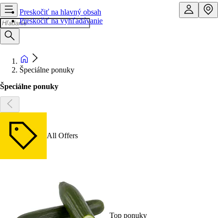
Preskočiť na hlavný obsah
Preskočiť na vyhľadávanie
Špeciálne ponuky
Špeciálne ponuky
All Offers
Top ponuky