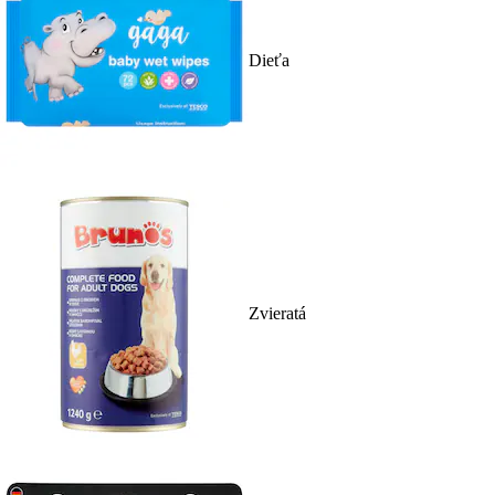
Dieťa
Zvieratá