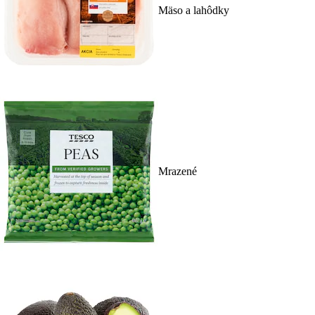
Mäso a lahôdky
Mrazené