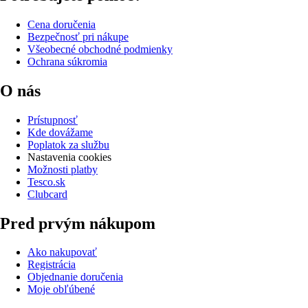
Cena doručenia
Bezpečnosť pri nákupe
Všeobecné obchodné podmienky
Ochrana súkromia
O nás
Prístupnosť
Kde dovážame
Poplatok za službu
Nastavenia cookies
Možnosti platby
Tesco.sk
Clubcard
Pred prvým nákupom
Ako nakupovať
Registrácia
Objednanie doručenia
Moje obľúbené