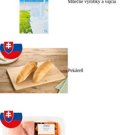
Mliečne výrobky a vajcia
Pekáreň