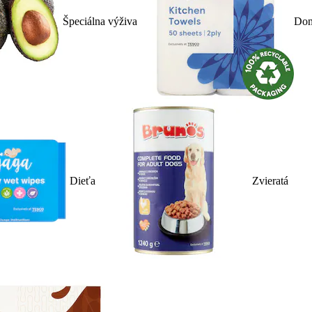
Špeciálna výživa
Dom
Dieťa
Zvieratá