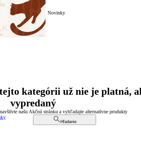
Novinky
jto kategórii už nie je platná, a
vypredaný
 navštívte našu Akčnú stránku a vyhľadajte alternatívne produkty
uky
Hľadanie