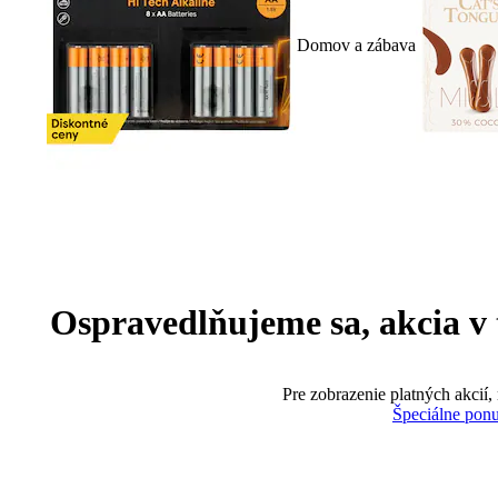
Domov a zábava
Ospravedlňujeme sa, akcia v te
Pre zobrazenie platných akcií,
Špeciálne pon