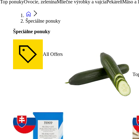
Top ponuky
Ovocie, zelenina
Mliečne výrobky a vajcia
Pekáreň
Mäso a 
Špeciálne ponuky
Špeciálne ponuky
All Offers
To