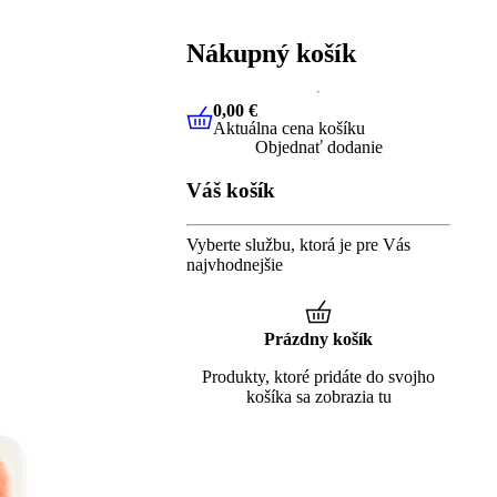
Nákupný košík
0,00 €
Aktuálna cena košíku
0,00 €
Aktuálna cena košíku
Objednať dodanie
Váš košík
Vyberte službu, ktorá je pre Vás
najvhodnejšie
Prázdny košík
Produkty, ktoré pridáte do svojho
košíka sa zobrazia tu