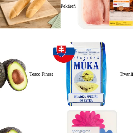
Pekáreň
Tesco Finest
Trvanl