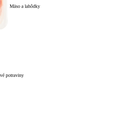
Mäso a lahôdky
ivé potraviny