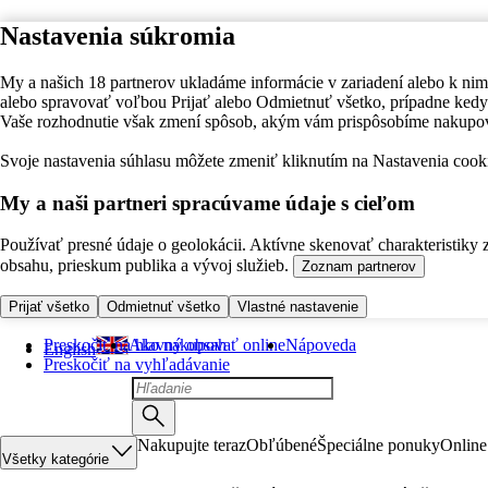
Nastavenia súkromia
My a našich 18 partnerov ukladáme informácie v zariadení alebo k nim
alebo spravovať voľbou Prijať alebo Odmietnuť všetko, prípadne ke
Vaše rozhodnutie však zmení spôsob, akým vám prispôsobíme nakupo
Svoje nastavenia súhlasu môžete zmeniť kliknutím na Nastavenia cooki
My a naši partneri spracúvame údaje s cieľom
Používať presné údaje o geolokácii. Aktívne skenovať charakteristiky 
obsahu, prieskum publika a vývoj služieb.
Zoznam partnerov
Prijať všetko
Odmietnuť všetko
Vlastné nastavenie
Preskočiť na hlavný obsah
Ako nakupovať online
Nápoveda
English
Preskočiť na vyhľadávanie
Nakupujte teraz
Obľúbené
Špeciálne ponuky
Online
Všetky kategórie