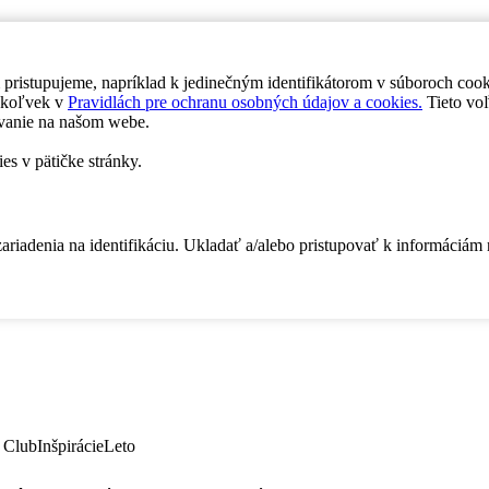
 pristupujeme, napríklad k jedinečným identifikátorom v súboroch coo
dykoľvek v
Pravidlách pre ochranu osobných údajov a cookies.
Tieto voľ
vanie na našom webe.
es v pätičke stránky.
zariadenia na identifikáciu. Ukladať a/alebo pristupovať k informáciám
 Club
Inšpirácie
Leto