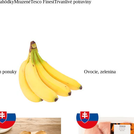
lahôdky
Mrazené
Tesco Finest
Trvanlivé potraviny
p ponuky
Ovocie, zelenina