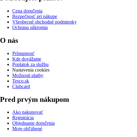
Cena doručenia
Bezpečnosť pri nákupe
Všeobecné obchodné podmienky
Ochrana súkromia
O nás
Prístupnosť
Kde dovážame
Poplatok za službu
Nastavenia cookies
Možnosti platby
Tesco.sk
Clubcard
Pred prvým nákupom
Ako nakupovať
Registrácia
Objednanie doručenia
Moje obľúbené