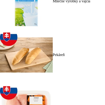
Mliečne výrobky a vajcia
Pekáreň