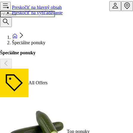
Preskočiť na hlavný obsah
Preskočiť na vyhľadávanie
Špeciálne ponuky
Špeciálne ponuky
All Offers
Top ponuky