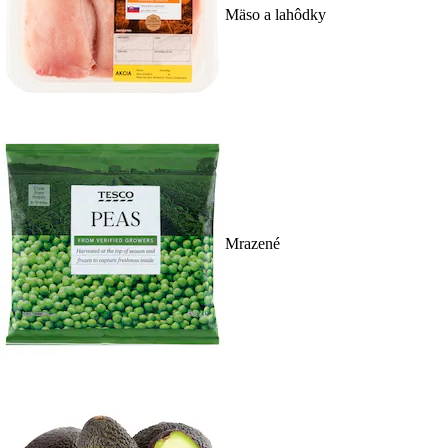
Mäso a lahôdky
Mrazené