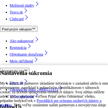
Možnosti platby
Tesco.sk
Clubcard
Pred prvým nákupom
Ako nakupovať
Registrácia
Objednanie doručenia
Moje obľúbené
Kontaktujte nás
Nastavenia súkromia
Tesco.sk
My a našich 18 partnerov ukladáme informácie v zariadení alebo k nim
pristupujeme, napríklad k jedinečným identifikátorom v súboroch
Zákaznícka linka - 0800222333
cookie, za účelom spracúvania osobných údajov. Svoj súhlas môžete
udeliť alebo spravovať voľbou Prijať alebo Odmietnuť všetko,
Výber obchodu
prípadne kedykoľvek v
Pravidlách pre ochranu osobných údajov a
cookies.
Tieto voľby oznámime našim partnerom a neovplyvnia údaje
followUs