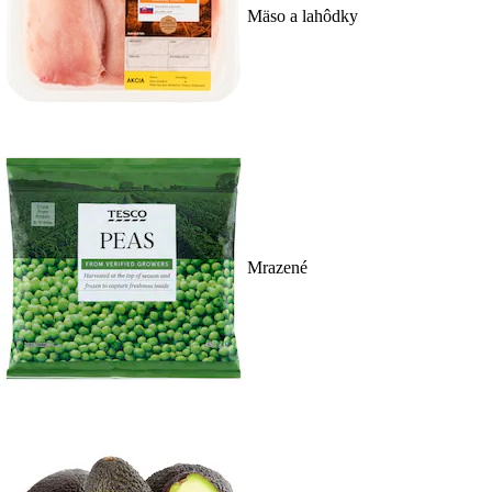
Mäso a lahôdky
Mrazené