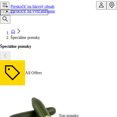
Preskočiť na hlavný obsah
Preskočiť na vyhľadávanie
Špeciálne ponuky
Špeciálne ponuky
All Offers
Top ponuky