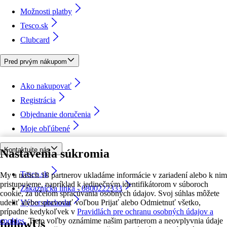
Možnosti platby
Tesco.sk
Clubcard
Pred prvým nákupom
Ako nakupovať
Registrácia
Objednanie doručenia
Moje obľúbené
Kontaktujte nás
Nastavenia súkromia
Tesco.sk
My a našich 18 partnerov ukladáme informácie v zariadení alebo k nim
pristupujeme, napríklad k jedinečným identifikátorom v súboroch
Zákaznícka linka - 0800222333
cookie, za účelom spracúvania osobných údajov. Svoj súhlas môžete
udeliť alebo spravovať voľbou Prijať alebo Odmietnuť všetko,
Výber obchodu
prípadne kedykoľvek v
Pravidlách pre ochranu osobných údajov a
cookies.
Tieto voľby oznámime našim partnerom a neovplyvnia údaje
followUs