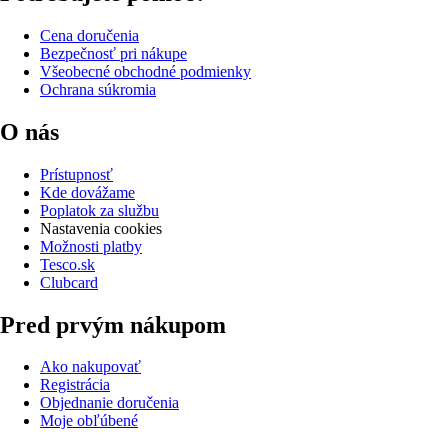
Cena doručenia
Bezpečnosť pri nákupe
Všeobecné obchodné podmienky
Ochrana súkromia
O nás
Prístupnosť
Kde dovážame
Poplatok za službu
Nastavenia cookies
Možnosti platby
Tesco.sk
Clubcard
Pred prvým nákupom
Ako nakupovať
Registrácia
Objednanie doručenia
Moje obľúbené