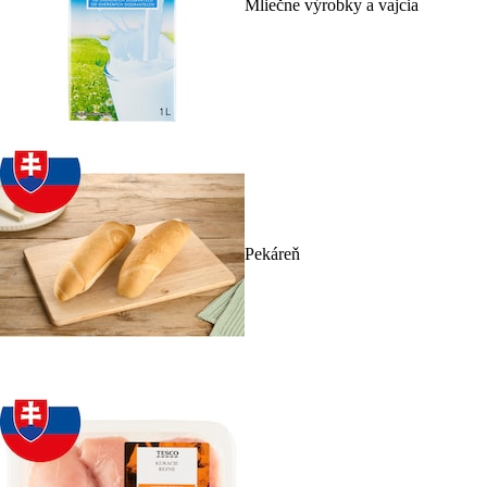
Mliečne výrobky a vajcia
Pekáreň