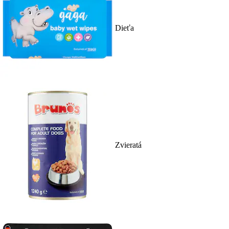
Dieťa
Zvieratá