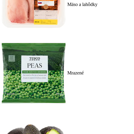
Mäso a lahôdky
Mrazené