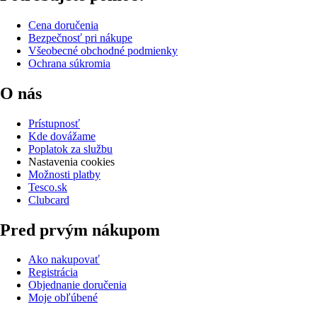
Cena doručenia
Bezpečnosť pri nákupe
Všeobecné obchodné podmienky
Ochrana súkromia
O nás
Prístupnosť
Kde dovážame
Poplatok za službu
Nastavenia cookies
Možnosti platby
Tesco.sk
Clubcard
Pred prvým nákupom
Ako nakupovať
Registrácia
Objednanie doručenia
Moje obľúbené