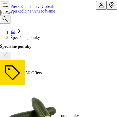
Preskočiť na hlavný obsah
Preskočiť na vyhľadávanie
Špeciálne ponuky
Špeciálne ponuky
All Offers
Top ponuky