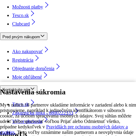
Možnosti platby
Tesco.sk
Clubcard
Pred prvým nákupom
Ako nakupovať
Registrácia
Objednanie doručenia
Moje obľúbené
Kontaktujte nás
Nastavenia súkromia
Tesco.sk
My a našich 18 partnerov ukladáme informácie v zariadení alebo k nim
pristupujeme, napríklad k jedinečným identifikátorom v súboroch
Zákaznícka linka - 0800222333
cookie, za účelom spracúvania osobných údajov. Svoj súhlas môžete
udeliť alebo spravovať voľbou Prijať alebo Odmietnuť všetko,
Výber obchodu
prípadne kedykoľvek v
Pravidlách pre ochranu osobných údajov a
cookies.
Tieto voľby oznámime našim partnerom a neovplyvnia údaje
followUs