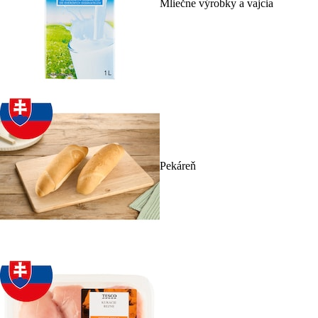
Mliečne výrobky a vajcia
Pekáreň