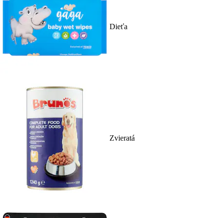
Dieťa
Zvieratá