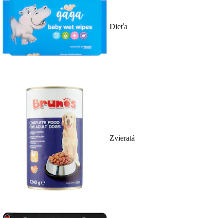
Dieťa
Zvieratá