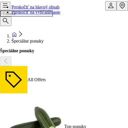
Preskočiť na hlavný obsah
Preskočiť na vyhľadávanie
Špeciálne ponuky
Špeciálne ponuky
All Offers
Top ponuky