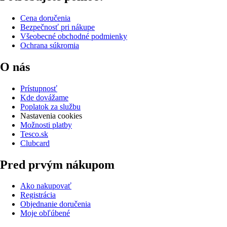
Cena doručenia
Bezpečnosť pri nákupe
Všeobecné obchodné podmienky
Ochrana súkromia
O nás
Prístupnosť
Kde dovážame
Poplatok za službu
Nastavenia cookies
Možnosti platby
Tesco.sk
Clubcard
Pred prvým nákupom
Ako nakupovať
Registrácia
Objednanie doručenia
Moje obľúbené