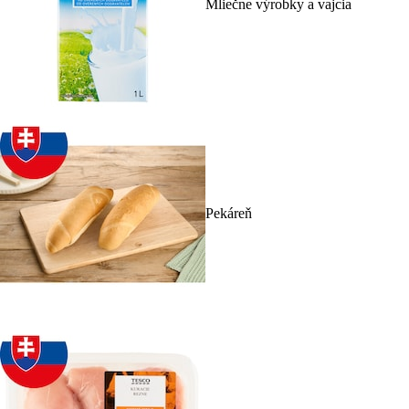
Mliečne výrobky a vajcia
Pekáreň