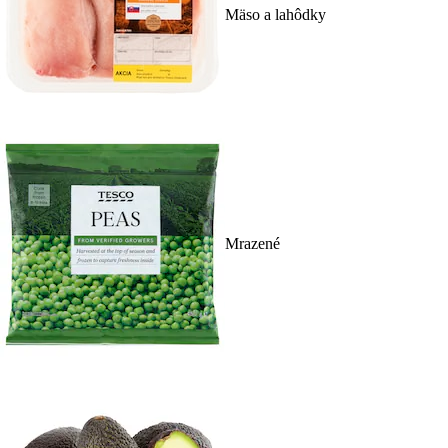
Mäso a lahôdky
Mrazené