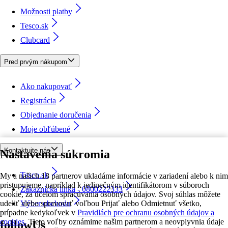
Možnosti platby
Tesco.sk
Clubcard
Pred prvým nákupom
Ako nakupovať
Registrácia
Objednanie doručenia
Moje obľúbené
Kontaktujte nás
Nastavenia súkromia
Tesco.sk
My a našich 18 partnerov ukladáme informácie v zariadení alebo k nim
pristupujeme, napríklad k jedinečným identifikátorom v súboroch
Zákaznícka linka - 0800222333
cookie, za účelom spracúvania osobných údajov. Svoj súhlas môžete
udeliť alebo spravovať voľbou Prijať alebo Odmietnuť všetko,
Výber obchodu
prípadne kedykoľvek v
Pravidlách pre ochranu osobných údajov a
cookies.
Tieto voľby oznámime našim partnerom a neovplyvnia údaje
followUs