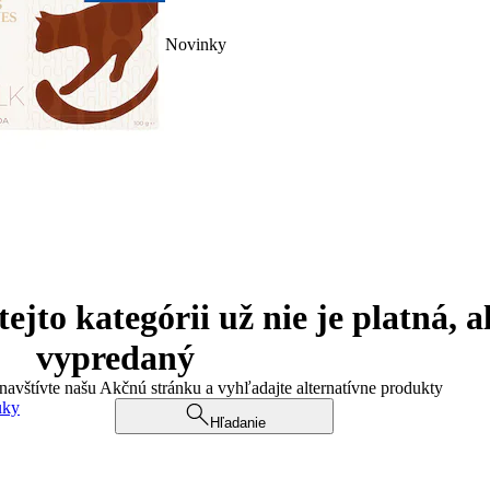
Novinky
jto kategórii už nie je platná, a
vypredaný
 navštívte našu Akčnú stránku a vyhľadajte alternatívne produkty
uky
Hľadanie