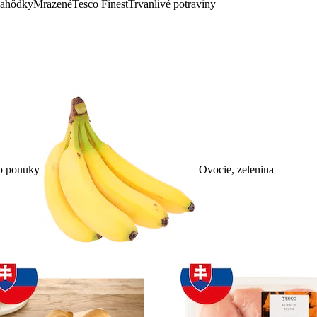
lahôdky
Mrazené
Tesco Finest
Trvanlivé potraviny
p ponuky
Ovocie, zelenina