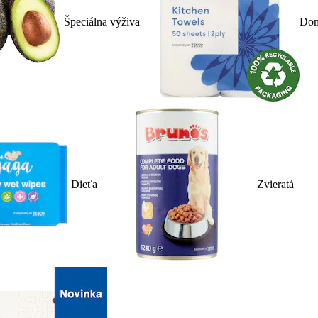
Špeciálna výživa
Dom
Dieťa
Zvieratá