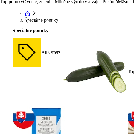
Top ponuky
Ovocie, zelenina
Mliečne výrobky a vajcia
Pekáreň
Mäso a 
Špeciálne ponuky
Špeciálne ponuky
All Offers
To