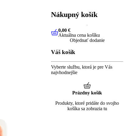
Nákupný košík
0,00 €
Aktuálna cena košíku
0,00 €
Aktuálna cena košíku
Objednať dodanie
Váš košík
Vyberte službu, ktorá je pre Vás
najvhodnejšie
Prázdny košík
Produkty, ktoré pridáte do svojho
košíka sa zobrazia tu