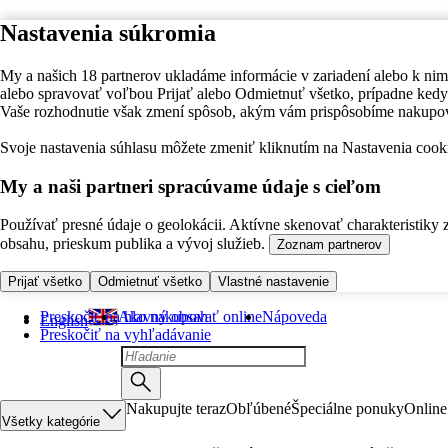
Nastavenia súkromia
My a našich 18 partnerov ukladáme informácie v zariadení alebo k nim
alebo spravovať voľbou Prijať alebo Odmietnuť všetko, prípadne ke
Vaše rozhodnutie však zmení spôsob, akým vám prispôsobíme nakupo
Svoje nastavenia súhlasu môžete zmeniť kliknutím na Nastavenia cooki
My a naši partneri spracúvame údaje s cieľom
Používať presné údaje o geolokácii. Aktívne skenovať charakteristiky 
obsahu, prieskum publika a vývoj služieb.
Zoznam partnerov
Prijať všetko
Odmietnuť všetko
Vlastné nastavenie
Preskočiť na hlavný obsah
Ako nakupovať online
Nápoveda
English
Preskočiť na vyhľadávanie
Nakupujte teraz
Obľúbené
Špeciálne ponuky
Online
Všetky kategórie