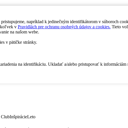
 pristupujeme, napríklad k jedinečným identifikátorom v súboroch coo
dykoľvek v
Pravidlách pre ochranu osobných údajov a cookies.
Tieto voľ
vanie na našom webe.
es v pätičke stránky.
zariadenia na identifikáciu. Ukladať a/alebo pristupovať k informáciám
 Club
Inšpirácie
Leto