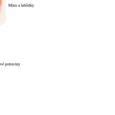
Mäso a lahôdky
ivé potraviny