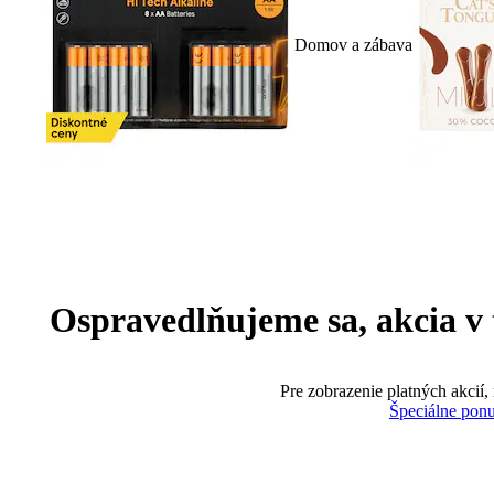
Domov a zábava
Ospravedlňujeme sa, akcia v te
Pre zobrazenie platných akcií,
Špeciálne pon