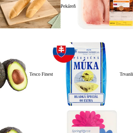
Pekáreň
Tesco Finest
Trvanl