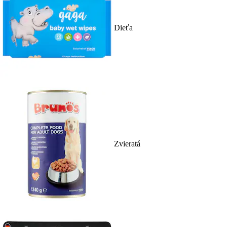
Dieťa
Zvieratá