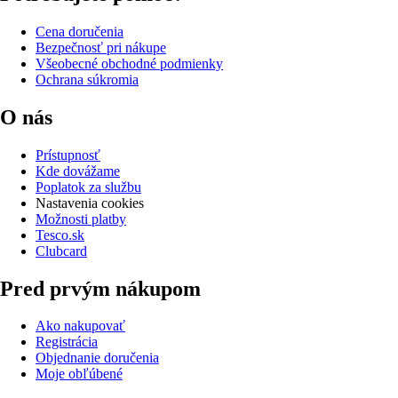
Cena doručenia
Bezpečnosť pri nákupe
Všeobecné obchodné podmienky
Ochrana súkromia
O nás
Prístupnosť
Kde dovážame
Poplatok za službu
Nastavenia cookies
Možnosti platby
Tesco.sk
Clubcard
Pred prvým nákupom
Ako nakupovať
Registrácia
Objednanie doručenia
Moje obľúbené