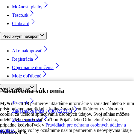
Možnosti platby
Tesco.sk
Clubcard
Pred prvým nákupom
Ako nakupovať
Registrácia
Objednanie doručenia
Moje obľúbené
Kontaktujte nás
Nastavenia súkromia
Tesco.sk
My a našich 18 partnerov ukladáme informácie v zariadení alebo k nim
pristupujeme, napríklad k jedinečným identifikátorom v súboroch
Zákaznícka linka - 0800222333
cookie, za účelom spracúvania osobných údajov. Svoj súhlas môžete
udeliť alebo spravovať voľbou Prijať alebo Odmietnuť všetko,
Výber obchodu
prípadne kedykoľvek v
Pravidlách pre ochranu osobných údajov a
cookies.
Tieto voľby oznámime našim partnerom a neovplyvnia údaje
followUs