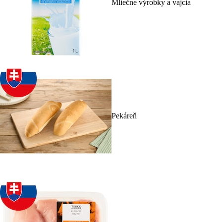
Mliečne výrobky a vajcia
Pekáreň