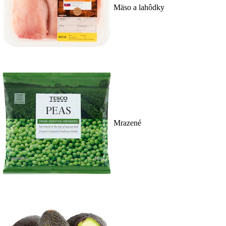
Mäso a lahôdky
Mrazené