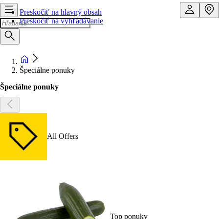
Preskočiť na hlavný obsah
Preskočiť na vyhľadávanie
Špeciálne ponuky
Špeciálne ponuky
All Offers
Top ponuky