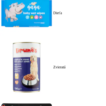
Dieťa
Zvieratá