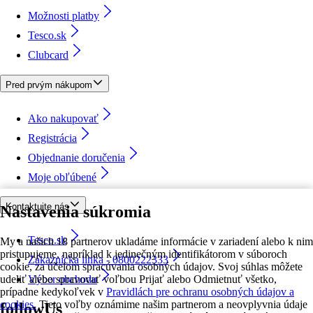
Možnosti platby
Tesco.sk
Clubcard
Pred prvým nákupom
Ako nakupovať
Registrácia
Objednanie doručenia
Moje obľúbené
Kontaktujte nás
Nastavenia súkromia
Tesco.sk
My a našich 18 partnerov ukladáme informácie v zariadení alebo k nim
pristupujeme, napríklad k jedinečným identifikátorom v súboroch
Zákaznícka linka - 0800222333
cookie, za účelom spracúvania osobných údajov. Svoj súhlas môžete
udeliť alebo spravovať voľbou Prijať alebo Odmietnuť všetko,
Výber obchodu
prípadne kedykoľvek v
Pravidlách pre ochranu osobných údajov a
cookies.
Tieto voľby oznámime našim partnerom a neovplyvnia údaje
followUs