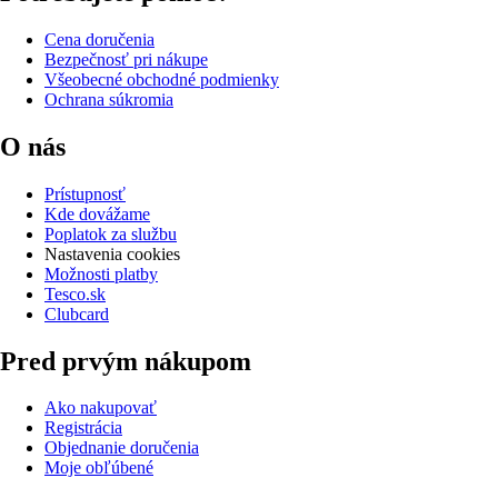
Cena doručenia
Bezpečnosť pri nákupe
Všeobecné obchodné podmienky
Ochrana súkromia
O nás
Prístupnosť
Kde dovážame
Poplatok za službu
Nastavenia cookies
Možnosti platby
Tesco.sk
Clubcard
Pred prvým nákupom
Ako nakupovať
Registrácia
Objednanie doručenia
Moje obľúbené