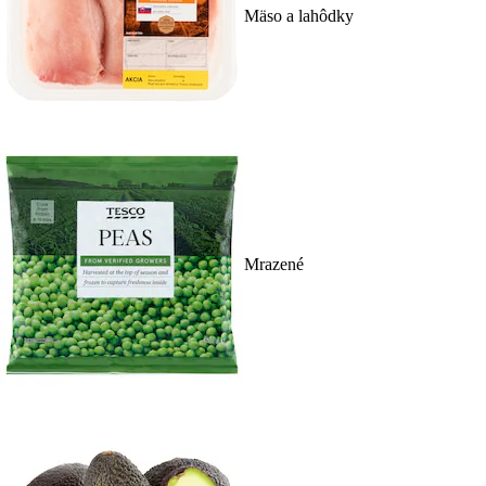
Mäso a lahôdky
Mrazené