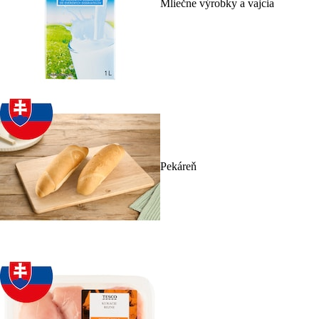
Mliečne výrobky a vajcia
Pekáreň