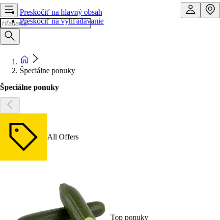
Preskočiť na hlavný obsah
Preskočiť na vyhľadávanie
Špeciálne ponuky
Špeciálne ponuky
All Offers
Top ponuky