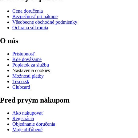
Cena doručenia
Bezpečnosť pri nákupe
Všeobecné obchodné podmienky
Ochrana súkromia
O nás
Prístupnosť
Kde dovážame
Poplatok za službu
Nastavenia cookies
Možnosti platby
Tesco.sk
Clubcard
Pred prvým nákupom
Ako nakupovať
Registrácia
Objednanie doručenia
Moje obľúbené