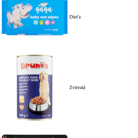
Dieťa
Zvieratá