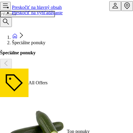
Preskočiť na hlavný obsah
Preskočiť na vyhľadávanie
Špeciálne ponuky
Špeciálne ponuky
All Offers
Top ponuky