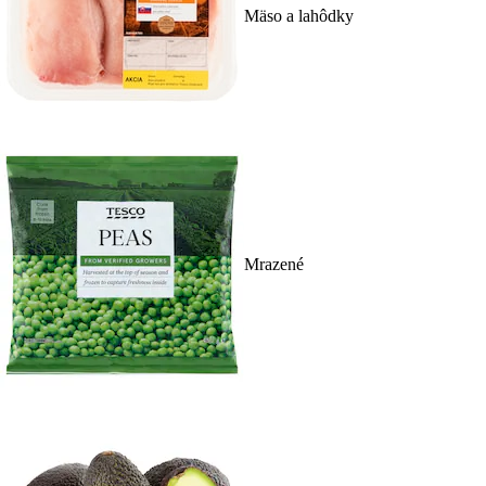
Mäso a lahôdky
Mrazené