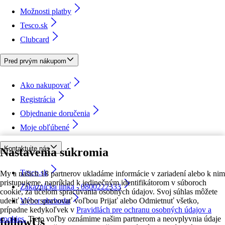
Možnosti platby
Tesco.sk
Clubcard
Pred prvým nákupom
Ako nakupovať
Registrácia
Objednanie doručenia
Moje obľúbené
Kontaktujte nás
Nastavenia súkromia
Tesco.sk
My a našich 18 partnerov ukladáme informácie v zariadení alebo k nim
pristupujeme, napríklad k jedinečným identifikátorom v súboroch
Zákaznícka linka - 0800222333
cookie, za účelom spracúvania osobných údajov. Svoj súhlas môžete
udeliť alebo spravovať voľbou Prijať alebo Odmietnuť všetko,
Výber obchodu
prípadne kedykoľvek v
Pravidlách pre ochranu osobných údajov a
cookies.
Tieto voľby oznámime našim partnerom a neovplyvnia údaje
followUs