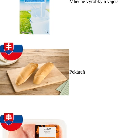
Mliečne výrobky a vajcia
Pekáreň