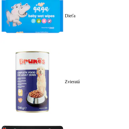
Dieťa
Zvieratá