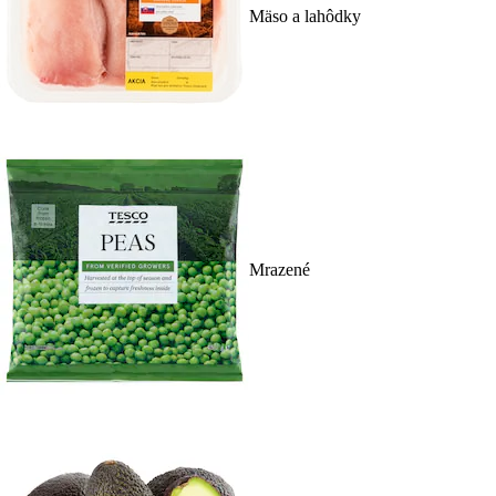
Mäso a lahôdky
Mrazené