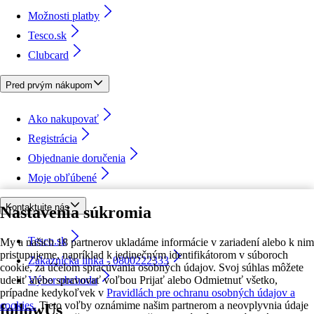
Možnosti platby
Tesco.sk
Clubcard
Pred prvým nákupom
Ako nakupovať
Registrácia
Objednanie doručenia
Moje obľúbené
Kontaktujte nás
Nastavenia súkromia
Tesco.sk
My a našich 18 partnerov ukladáme informácie v zariadení alebo k nim
pristupujeme, napríklad k jedinečným identifikátorom v súboroch
Zákaznícka linka - 0800222333
cookie, za účelom spracúvania osobných údajov. Svoj súhlas môžete
udeliť alebo spravovať voľbou Prijať alebo Odmietnuť všetko,
Výber obchodu
prípadne kedykoľvek v
Pravidlách pre ochranu osobných údajov a
cookies.
Tieto voľby oznámime našim partnerom a neovplyvnia údaje
followUs