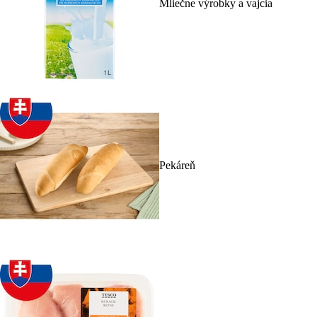
Mliečne výrobky a vajcia
Pekáreň