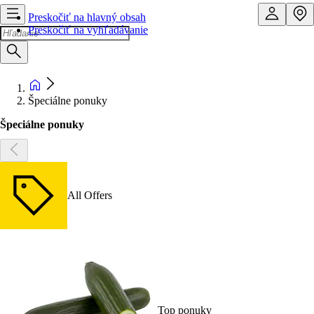
Preskočiť na hlavný obsah
Preskočiť na vyhľadávanie
Špeciálne ponuky
Špeciálne ponuky
All Offers
Top ponuky