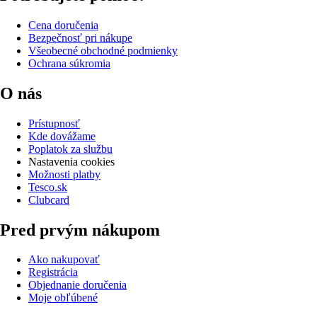
Cena doručenia
Bezpečnosť pri nákupe
Všeobecné obchodné podmienky
Ochrana súkromia
O nás
Prístupnosť
Kde dovážame
Poplatok za službu
Nastavenia cookies
Možnosti platby
Tesco.sk
Clubcard
Pred prvým nákupom
Ako nakupovať
Registrácia
Objednanie doručenia
Moje obľúbené