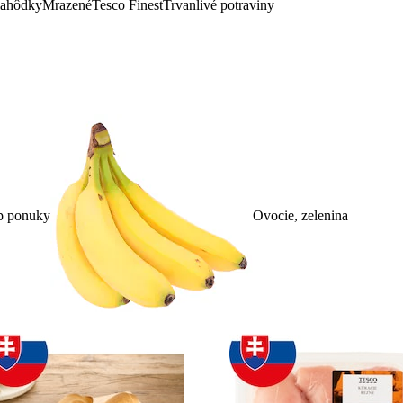
lahôdky
Mrazené
Tesco Finest
Trvanlivé potraviny
p ponuky
Ovocie, zelenina