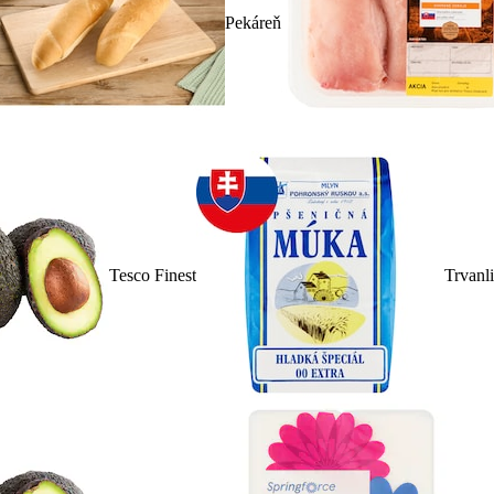
Pekáreň
Tesco Finest
Trvanl