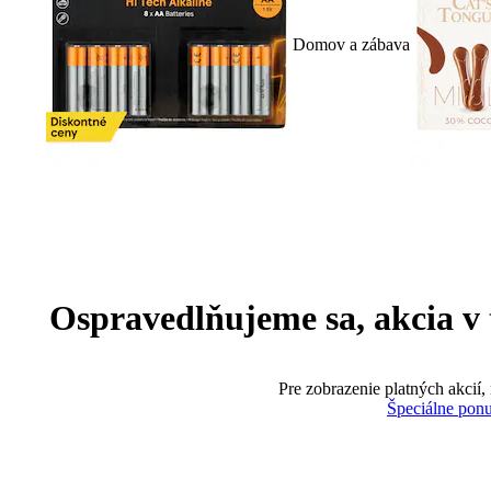
Domov a zábava
Ospravedlňujeme sa, akcia v te
Pre zobrazenie platných akcií,
Špeciálne pon