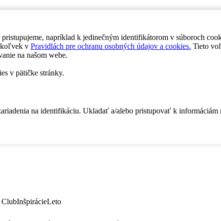
 pristupujeme, napríklad k jedinečným identifikátorom v súboroch coo
dykoľvek v
Pravidlách pre ochranu osobných údajov a cookies.
Tieto voľ
vanie na našom webe.
es v pätičke stránky.
zariadenia na identifikáciu. Ukladať a/alebo pristupovať k informáciám
 Club
Inšpirácie
Leto