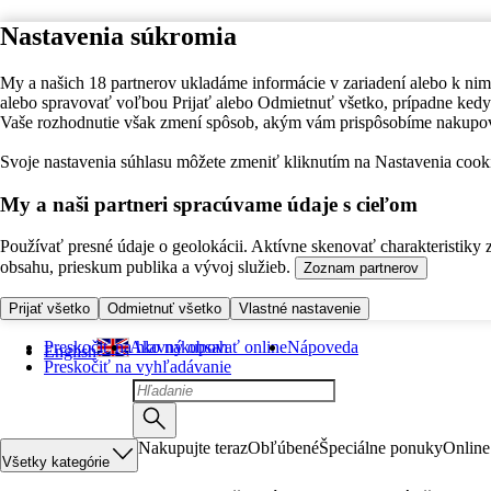
Nastavenia súkromia
My a našich 18 partnerov ukladáme informácie v zariadení alebo k nim
alebo spravovať voľbou Prijať alebo Odmietnuť všetko, prípadne ke
Vaše rozhodnutie však zmení spôsob, akým vám prispôsobíme nakupo
Svoje nastavenia súhlasu môžete zmeniť kliknutím na Nastavenia cooki
My a naši partneri spracúvame údaje s cieľom
Používať presné údaje o geolokácii. Aktívne skenovať charakteristiky 
obsahu, prieskum publika a vývoj služieb.
Zoznam partnerov
Prijať všetko
Odmietnuť všetko
Vlastné nastavenie
Preskočiť na hlavný obsah
Ako nakupovať online
Nápoveda
English
Preskočiť na vyhľadávanie
Nakupujte teraz
Obľúbené
Špeciálne ponuky
Online
Všetky kategórie