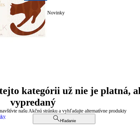
Novinky
jto kategórii už nie je platná, a
vypredaný
 navštívte našu Akčnú stránku a vyhľadajte alternatívne produkty
uky
Hľadanie