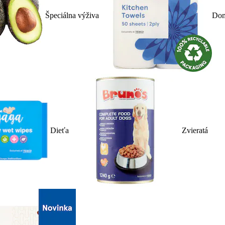
Špeciálna výživa
Dom
Dieťa
Zvieratá