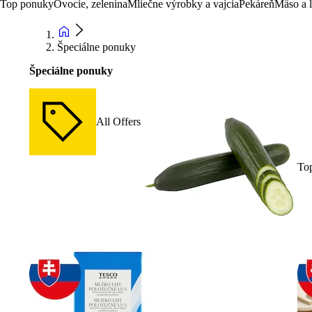
Top ponuky
Ovocie, zelenina
Mliečne výrobky a vajcia
Pekáreň
Mäso a 
Špeciálne ponuky
Špeciálne ponuky
All Offers
To