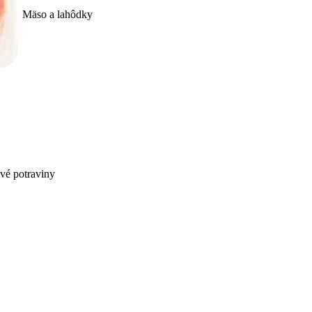
Mäso a lahôdky
ivé potraviny