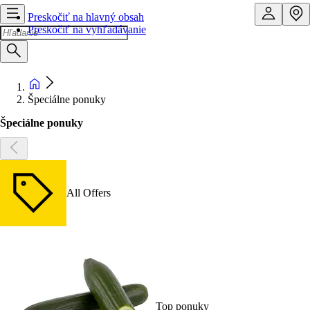
Preskočiť na hlavný obsah
Preskočiť na vyhľadávanie
Špeciálne ponuky
Špeciálne ponuky
All Offers
Top ponuky