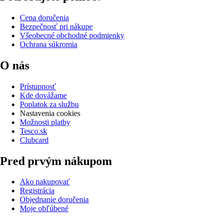
Cena doručenia
Bezpečnosť pri nákupe
Všeobecné obchodné podmienky
Ochrana súkromia
O nás
Prístupnosť
Kde dovážame
Poplatok za službu
Nastavenia cookies
Možnosti platby
Tesco.sk
Clubcard
Pred prvým nákupom
Ako nakupovať
Registrácia
Objednanie doručenia
Moje obľúbené