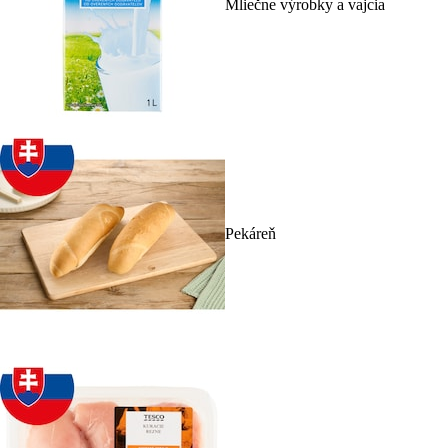
Mliečne výrobky a vajcia
Pekáreň