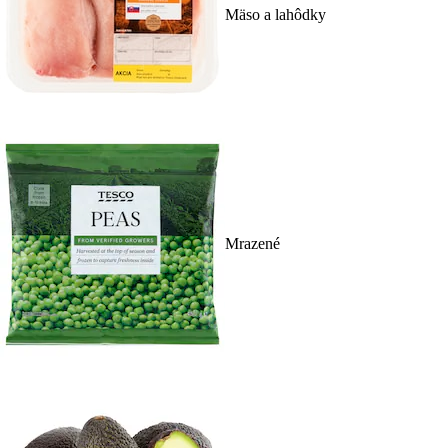
Mäso a lahôdky
Mrazené