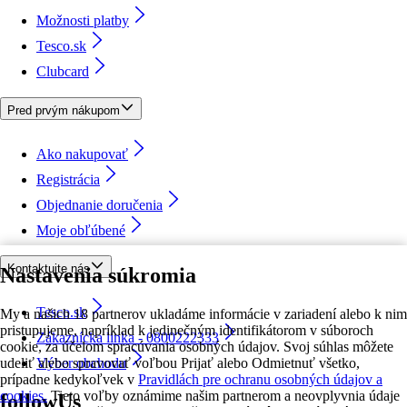
Možnosti platby
Tesco.sk
Clubcard
Pred prvým nákupom
Ako nakupovať
Registrácia
Objednanie doručenia
Moje obľúbené
Kontaktujte nás
Nastavenia súkromia
Tesco.sk
My a našich 18 partnerov ukladáme informácie v zariadení alebo k nim
pristupujeme, napríklad k jedinečným identifikátorom v súboroch
Zákaznícka linka - 0800222333
cookie, za účelom spracúvania osobných údajov. Svoj súhlas môžete
udeliť alebo spravovať voľbou Prijať alebo Odmietnuť všetko,
Výber obchodu
prípadne kedykoľvek v
Pravidlách pre ochranu osobných údajov a
cookies.
Tieto voľby oznámime našim partnerom a neovplyvnia údaje
followUs