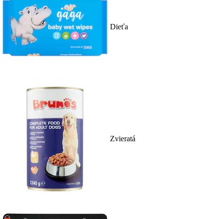
Dieťa
Zvieratá