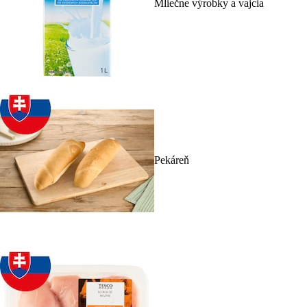
Mliečne výrobky a vajcia
Pekáreň