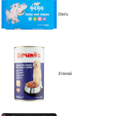
Dieťa
Zvieratá