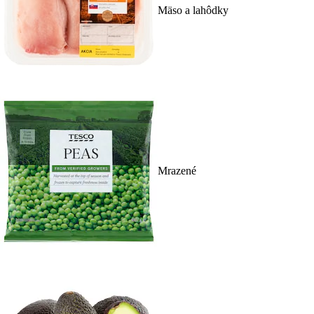
Mäso a lahôdky
Mrazené