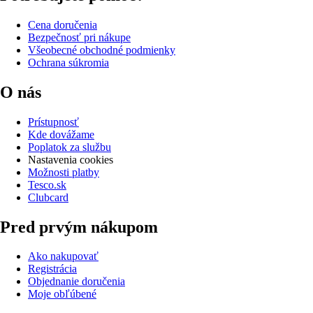
Cena doručenia
Bezpečnosť pri nákupe
Všeobecné obchodné podmienky
Ochrana súkromia
O nás
Prístupnosť
Kde dovážame
Poplatok za službu
Nastavenia cookies
Možnosti platby
Tesco.sk
Clubcard
Pred prvým nákupom
Ako nakupovať
Registrácia
Objednanie doručenia
Moje obľúbené