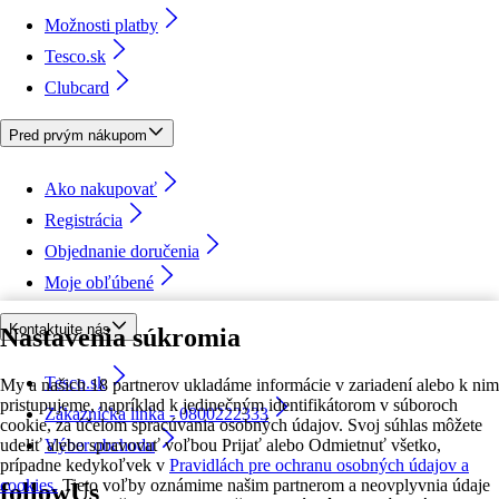
Možnosti platby
Tesco.sk
Clubcard
Pred prvým nákupom
Ako nakupovať
Registrácia
Objednanie doručenia
Moje obľúbené
Kontaktujte nás
Nastavenia súkromia
Tesco.sk
My a našich 18 partnerov ukladáme informácie v zariadení alebo k nim
pristupujeme, napríklad k jedinečným identifikátorom v súboroch
Zákaznícka linka - 0800222333
cookie, za účelom spracúvania osobných údajov. Svoj súhlas môžete
udeliť alebo spravovať voľbou Prijať alebo Odmietnuť všetko,
Výber obchodu
prípadne kedykoľvek v
Pravidlách pre ochranu osobných údajov a
cookies.
Tieto voľby oznámime našim partnerom a neovplyvnia údaje
followUs