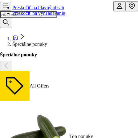
Preskočiť na hlavný obsah
Preskočiť na vyhľadávanie
Špeciálne ponuky
Špeciálne ponuky
All Offers
Top ponuky