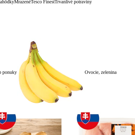
lahôdky
Mrazené
Tesco Finest
Trvanlivé potraviny
p ponuky
Ovocie, zelenina