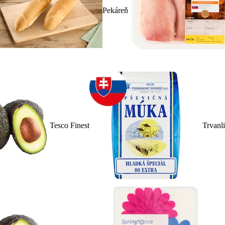
Pekáreň
Tesco Finest
Trvanl