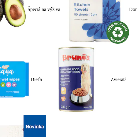
Špeciálna výživa
Dom
Dieťa
Zvieratá