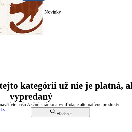
Novinky
jto kategórii už nie je platná, a
vypredaný
 navštívte našu Akčnú stránku a vyhľadajte alternatívne produkty
uky
Hľadanie