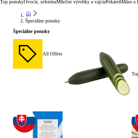
Top ponuky
Ovocie, zelenina
Mliečne výrobky a vajcia
Pekáreň
Mäso a 
Špeciálne ponuky
Špeciálne ponuky
All Offers
To