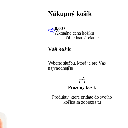
Nákupný košík
0,00 €
Aktuálna cena košíku
0,00 €
Aktuálna cena košíku
Objednať dodanie
Váš košík
Vyberte službu, ktorá je pre Vás
najvhodnejšie
Prázdny košík
Produkty, ktoré pridáte do svojho
košíka sa zobrazia tu