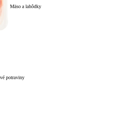
Mäso a lahôdky
ivé potraviny