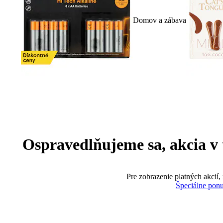
Domov a zábava
Ospravedlňujeme sa, akcia v te
Pre zobrazenie platných akcií,
Špeciálne pon