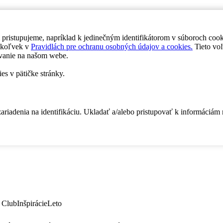
 pristupujeme, napríklad k jedinečným identifikátorom v súboroch coo
dykoľvek v
Pravidlách pre ochranu osobných údajov a cookies.
Tieto voľ
vanie na našom webe.
es v pätičke stránky.
zariadenia na identifikáciu. Ukladať a/alebo pristupovať k informáciám
 Club
Inšpirácie
Leto