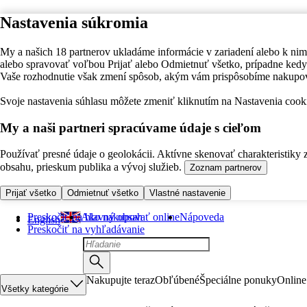
Nastavenia súkromia
My a našich 18 partnerov ukladáme informácie v zariadení alebo k nim
alebo spravovať voľbou Prijať alebo Odmietnuť všetko, prípadne ke
Vaše rozhodnutie však zmení spôsob, akým vám prispôsobíme nakupo
Svoje nastavenia súhlasu môžete zmeniť kliknutím na Nastavenia cooki
My a naši partneri spracúvame údaje s cieľom
Používať presné údaje o geolokácii. Aktívne skenovať charakteristiky 
obsahu, prieskum publika a vývoj služieb.
Zoznam partnerov
Prijať všetko
Odmietnuť všetko
Vlastné nastavenie
Preskočiť na hlavný obsah
Ako nakupovať online
Nápoveda
English
Preskočiť na vyhľadávanie
Nakupujte teraz
Obľúbené
Špeciálne ponuky
Online
Všetky kategórie