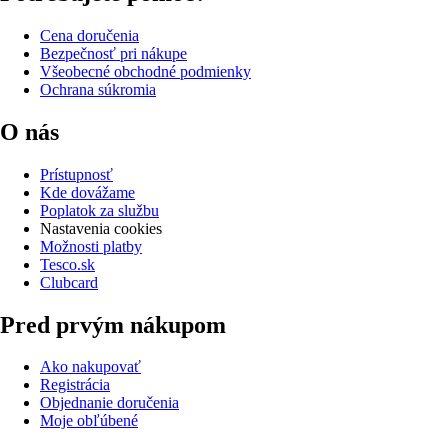
Cena doručenia
Bezpečnosť pri nákupe
Všeobecné obchodné podmienky
Ochrana súkromia
O nás
Prístupnosť
Kde dovážame
Poplatok za službu
Nastavenia cookies
Možnosti platby
Tesco.sk
Clubcard
Pred prvým nákupom
Ako nakupovať
Registrácia
Objednanie doručenia
Moje obľúbené