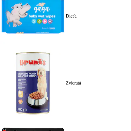
Dieťa
Zvieratá