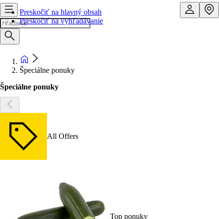
Preskočiť na hlavný obsah
Preskočiť na vyhľadávanie
Špeciálne ponuky
Špeciálne ponuky
All Offers
Top ponuky