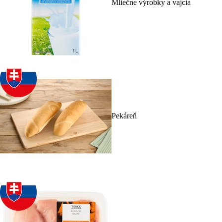
Mliečne výrobky a vajcia
Pekáreň