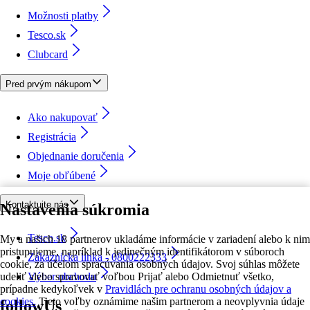
Možnosti platby
Tesco.sk
Clubcard
Pred prvým nákupom
Ako nakupovať
Registrácia
Objednanie doručenia
Moje obľúbené
Kontaktujte nás
Nastavenia súkromia
Tesco.sk
My a našich 18 partnerov ukladáme informácie v zariadení alebo k nim
pristupujeme, napríklad k jedinečným identifikátorom v súboroch
Zákaznícka linka - 0800222333
cookie, za účelom spracúvania osobných údajov. Svoj súhlas môžete
udeliť alebo spravovať voľbou Prijať alebo Odmietnuť všetko,
Výber obchodu
prípadne kedykoľvek v
Pravidlách pre ochranu osobných údajov a
cookies.
Tieto voľby oznámime našim partnerom a neovplyvnia údaje
followUs