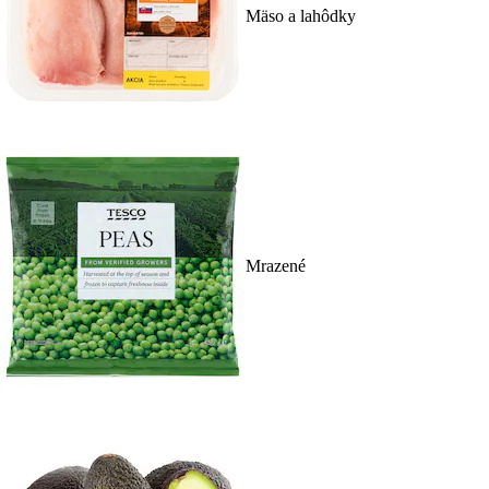
Mäso a lahôdky
Mrazené