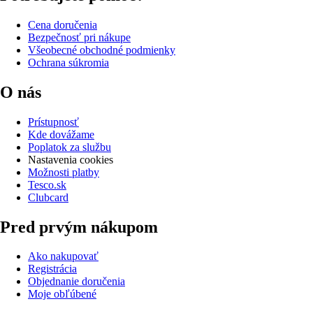
Cena doručenia
Bezpečnosť pri nákupe
Všeobecné obchodné podmienky
Ochrana súkromia
O nás
Prístupnosť
Kde dovážame
Poplatok za službu
Nastavenia cookies
Možnosti platby
Tesco.sk
Clubcard
Pred prvým nákupom
Ako nakupovať
Registrácia
Objednanie doručenia
Moje obľúbené