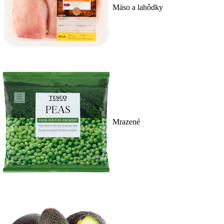
Mäso a lahôdky
Mrazené