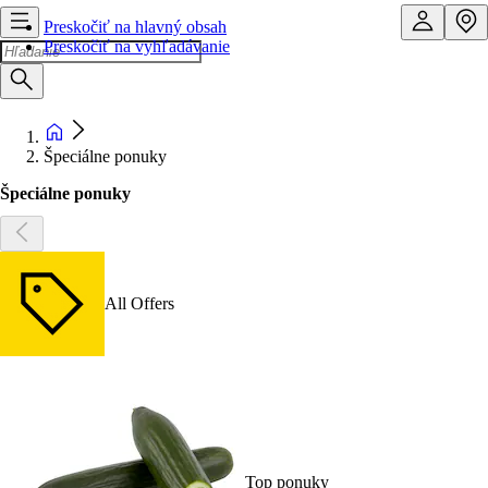
Preskočiť na hlavný obsah
Preskočiť na vyhľadávanie
Špeciálne ponuky
Špeciálne ponuky
All Offers
Top ponuky