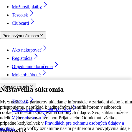
Možnosti platby
Tesco.sk
Clubcard
Pred prvým nákupom
Ako nakupovať
Registrácia
Objednanie doručenia
Moje obľúbené
Kontaktujte nás
Nastavenia súkromia
Tesco.sk
My a našich 18 partnerov ukladáme informácie v zariadení alebo k nim
pristupujeme, napríklad k jedinečným identifikátorom v súboroch
Zákaznícka linka - 0800222333
cookie, za účelom spracúvania osobných údajov. Svoj súhlas môžete
udeliť alebo spravovať voľbou Prijať alebo Odmietnuť všetko,
Výber obchodu
prípadne kedykoľvek v
Pravidlách pre ochranu osobných údajov a
cookies.
Tieto voľby oznámime našim partnerom a neovplyvnia údaje
followUs