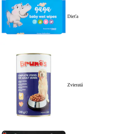
Dieťa
Zvieratá