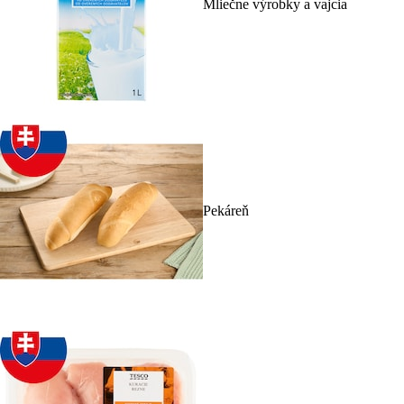
Mliečne výrobky a vajcia
Pekáreň